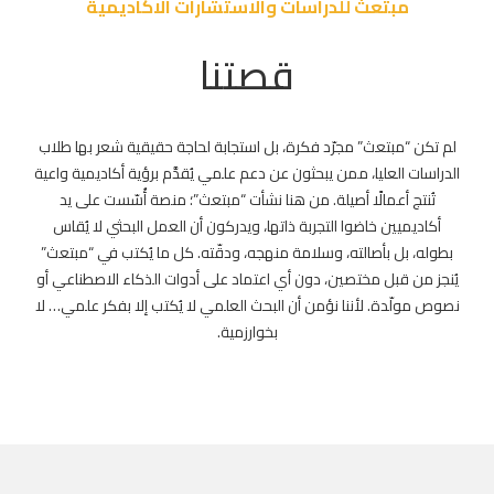
مبتعث للدراسات والاستشارات الاكاديمية
قصتنا
لم تكن “مبتعث” مجرّد فكرة، بل استجابة لحاجة حقيقية شعر بها طلاب
الدراسات العليا، ممن يبحثون عن دعم علمي يُقدَّم برؤية أكاديمية واعية
تُنتج أعمالًا أصيلة. من هنا نشأت “مبتعث”؛ منصة أُسّست على يد
أكاديميين خاضوا التجربة ذاتها، ويدركون أن العمل البحثي لا يُقاس
بطوله، بل بأصالته، وسلامة منهجه، ودقّته. كل ما يُكتب في “مبتعث”
يُنجز من قبل مختصين، دون أي اعتماد على أدوات الذكاء الاصطناعي أو
نصوص مولّدة. لأننا نؤمن أن البحث العلمي لا يُكتب إلا بفكر علمي… لا
بخوارزمية.