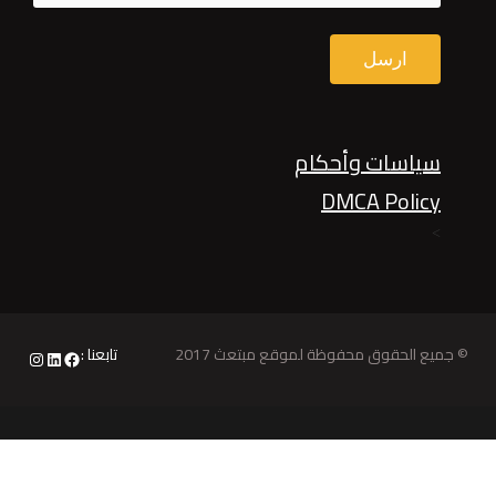
سياسات وأحكام
DMCA Policy
>
© جميع الحقوق محفوظة لموقع مبتعث 2017
تابعنا :
nstagram
LinkedIn
Facebook