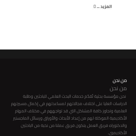
المزيد ...
من نحن
من نحن
نحن مؤسسة بحثية تُقدّم خدمات البحث العلمي للباحثين وطلبة
الدراسات العليا على اختلاف مجالاتهم لمساعدتهم في إكمال مسيرتهم
العلمية وتجاوز كافة المشاكل التي قد تواجههم في مختلف المهام
الأكاديمية الموكلة لهم من إعداد الأبحاث والأوراق ورسائل الماجستير
والدكتوراه فريق العمل يتكون فريق عملنا من نخبة من الباحثين
الأكاديميي.