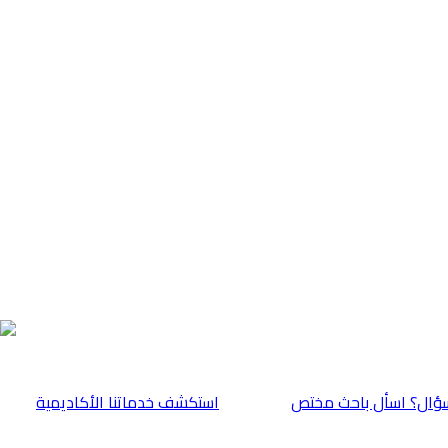
ؤال؟ اسأل باحث مختص
⁠استكشف خدماتنا الأكاديمية