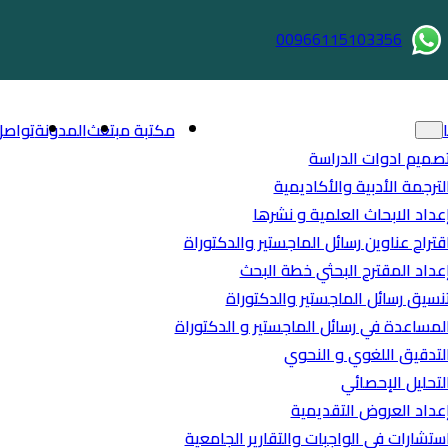
00966115103356
مكتبة مبتعث
المدونة
تواصل
صميم ادوات الدراسة
لترجمة الأدبية والأكاديمية
عداد الابحاث العلمية و نشرها
قتراح عناوين رسائل الماجستير والدكتوراة
عداد المقترح البحثي خطة البحث
نسيق رسائل الماجستير والدكتوراة
لمساعدة في رسائل الماجستير و الدكتوراة
لتدقيق اللغوي و النحوي
لتحليل الإحصائي
عداد العروض التقديمية
ستشارات في الواجبات والتقارير الجامعية