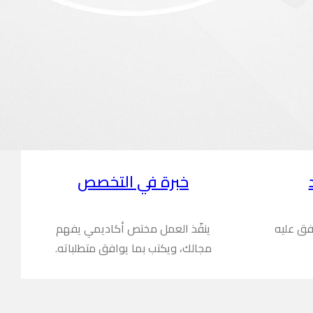
خبرة في التخصص
فق عليه
ينفّذ العمل مختص أكاديمي يفهم
مجالك، ويكتب بما يوافق متطلباته.