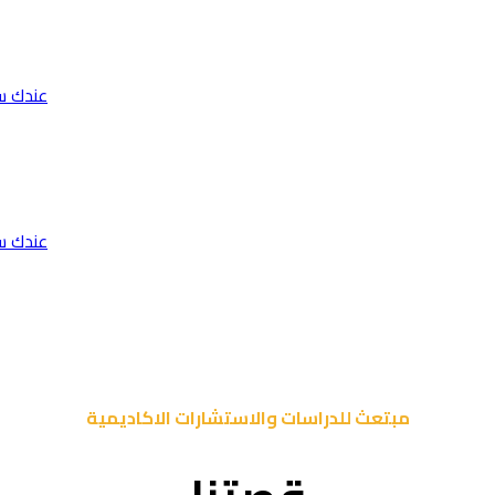
عندك س
عندك س
مبتعث للدراسات والاستشارات الاكاديمية