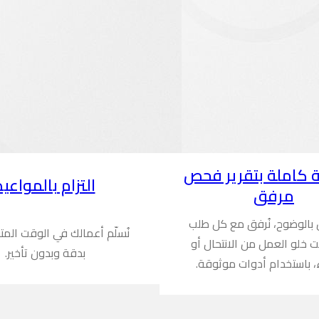
 كاملة بتقرير فحص
التزام بالمواعيد
مرفق
ن بالوضوح، نُرفق مع كل طلب
نُسلّم أعمالك في الوقت المت
ُثبت خلو العمل من الانتحال أو
بدقة وبدون تأخير.
، باستخدام أدوات موثوقة.