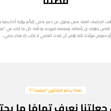
قصتنا
ب الدراسات العليا، ممن يبحثون عن دعم علمي يُقدَّم برؤية أكاديمية وا
ا يُقاس بطوله، بل بأصالته، وسلامة منهجه، ودقّته. كل ما يُكتب في “
 نصوص مولّدة. لأننا نؤمن أن البحث العلمي لا يُكتب إلا بفكر علمي… لا
لماذا يختار الباحثون "مبتعث"؟
جعلتنا نعرف تمامًا ما يحتا