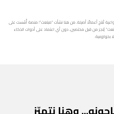
عية تُنتج أعمالًا أصيلة. من هنا نشأت “مبتعث”؛ منصة أُسّست على
مبتعث” يُنجز من قبل مختصين، دون أي اعتماد على أدوات الذكاء
 بخوارزمية.
جونه... وهنا نتميّز