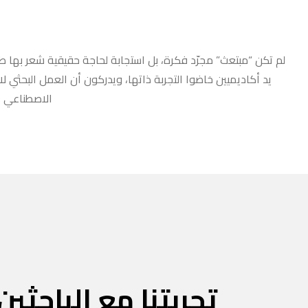
لم تكن “مبتعث” مجرّد فكرة، بل استجابة لحاجة حقيقية شعر بها طلا
يد أكاديميين خاضوا التجربة ذاتها، ويدركون أن العمل البحثي ل
الاصطناعي أو
تجربتنا مع الباحثين 