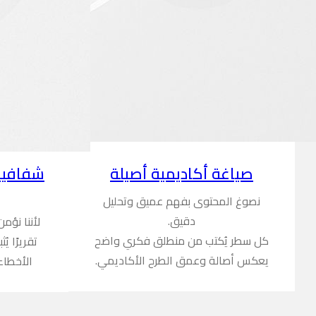
شفافية
صياغة أكاديمية أصيلة
نصوغ المحتوى بفهم عميق وتحليل
دقيق.
لأننا نؤم
كل سطر يُكتب من منطلق فكري واضح
تقريرًا ي
يعكس أصالة وعمق الطرح الأكاديمي.
الأخطاء