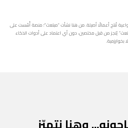
عية تُنتج أعمالًا أصيلة. من هنا نشأت “مبتعث”؛ منصة أُسّست على
مبتعث” يُنجز من قبل مختصين، دون أي اعتماد على أدوات الذكاء
 بخوارزمية.
جونه... وهنا نتميّز