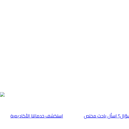
ؤال؟ اسأل باحث مختص
⁠استكشف خدماتنا الأكاديمية