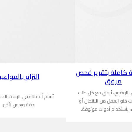
 كاملة بتقرير فحص
التزام بالمواعيد
مرفق
ن بالوضوح، نُرفق مع كل طلب
نُسلّم أعمالك في الوقت المت
ُثبت خلو العمل من الانتحال أو
بدقة وبدون تأخير.
، باستخدام أدوات موثوقة.