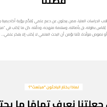
قصتنا
ب الدراسات العليا، ممن يبحثون عن دعم علمي يُقدَّم برؤية أكاديمية وا
ا يُقاس بطوله، بل بأصالته، وسلامة منهجه، ودقّته. كل ما يُكتب في “
 نصوص مولّدة. لأننا نؤمن أن البحث العلمي لا يُكتب إلا بفكر علمي… لا
لماذا يختار الباحثون "مبتعث"؟
جعلتنا نعرف تمامًا ما يحتا