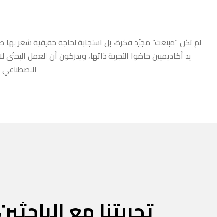
لم تكن “مبتعث” مجرّد فكرة، بل استجابة لحاجة حقيقية شعر بها طلا
يد أكاديميين خاضوا التجربة ذاتها، ويدركون أن العمل البحثي ل
الاصطناعي أو
تجربتنا مع الباحثين 