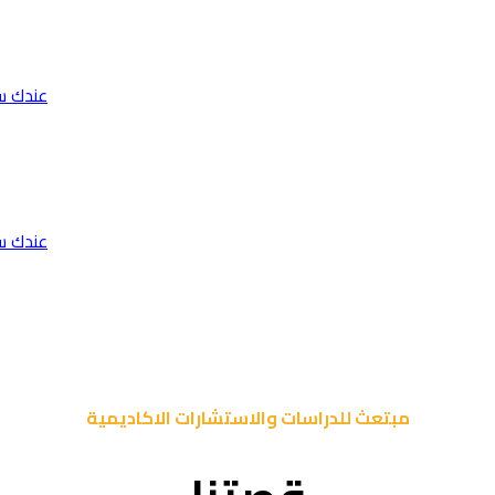
عندك س
عندك س
مبتعث للدراسات والاستشارات الاكاديمية