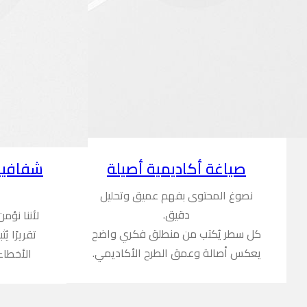
شفافية
صياغة أكاديمية أصيلة
نصوغ المحتوى بفهم عميق وتحليل
دقيق.
لأننا نؤم
كل سطر يُكتب من منطلق فكري واضح
تقريرًا ي
يعكس أصالة وعمق الطرح الأكاديمي.
الأخطاء