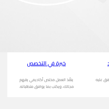
خبرة في التخصص
فق عليه
ينفّذ العمل مختص أكاديمي يفهم
مجالك، ويكتب بما يوافق متطلباته.