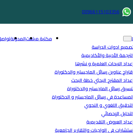
00966115103356
مكتبة مبتعث
المدونة
تواصل
صميم ادوات الدراسة
لترجمة الأدبية والأكاديمية
عداد الابحاث العلمية و نشرها
قتراح عناوين رسائل الماجستير والدكتوراة
عداد المقترح البحثي خطة البحث
نسيق رسائل الماجستير والدكتوراة
لمساعدة في رسائل الماجستير و الدكتوراة
لتدقيق اللغوي و النحوي
لتحليل الإحصائي
عداد العروض التقديمية
ستشارات في الواجبات والتقارير الجامعية