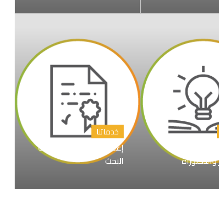
خدماتنا
اوين رسائل
إعداد المقترح البحثي خطة
 والدكتوراة
البحث