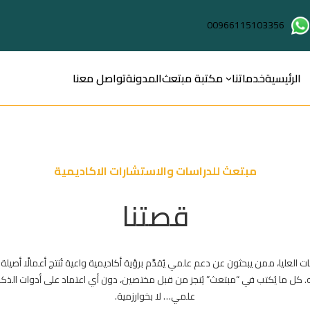
00966115103356
الرئيسية
خدماتنا
مكتبة مبتعث
المدونة
تواصل معنا
مبتعث للدراسات والاستشارات الاكاديمية
قصتنا
العليا، ممن يبحثون عن دعم علمي يُقدَّم برؤية أكاديمية واعية تُنتج أعمالًا أصيلة
. كل ما يُكتب في “مبتعث” يُنجز من قبل مختصين، دون أي اعتماد على أدوات الذكاء
علمي… لا بخوارزمية.