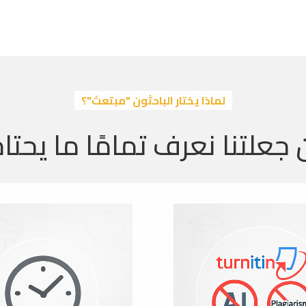
لماذا يختار الباحثون "مبتعث"؟
 جعلتنا نعرف تمامًا ما يحتاج