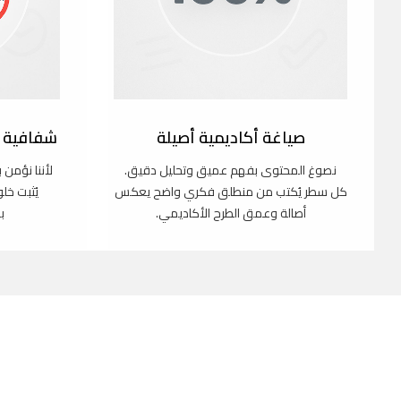
صياغة أكاديمية أصيلة
شفافية ك
نصوغ المحتوى بفهم عميق وتحليل دقيق.
لأننا نؤمن 
كل سطر يُكتب من منطلق فكري واضح يعكس
يُثبت خل
أصالة وعمق الطرح الأكاديمي.
ب