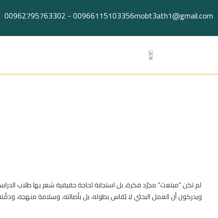
Ski
Ski
00962795763302
-
00966115103356
mobt3ath1@gmail.com
t
t
conten
conten
لم تكن “مبتعث” مجرّد فكرة، بل استجابة لحاجة حقيقية شعر بها طلاب الدراسات 
ويدركون أن العمل البحثي لا يُقاس بطوله، بل بأصالته، وسلامة منهجه، ودقّته