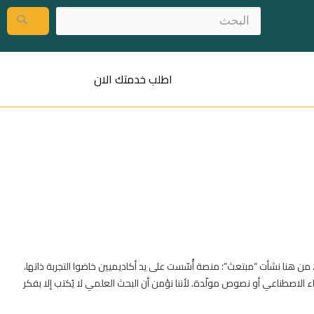
اطلب خدمتك الان
. من هنا نشأت “مبتعث”؛ منصة أُسّست على يد أكاديميين خاضوا التجربة ذاتها،
 الاصطناعي أو نصوص مولّدة. لأننا نؤمن أن البحث العلمي لا يُكتب إلا بفكر