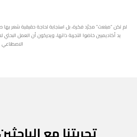
لم تكن “مبتعث” مجرّد فكرة، بل استجابة لحاجة حقيقية شعر بها طلا
يد أكاديميين خاضوا التجربة ذاتها، ويدركون أن العمل البحثي ل
الاصطناعي أو
تجربتنا مع الباحثين 