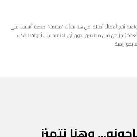
عية تُنتج أعمالًا أصيلة. من هنا نشأت “مبتعث”؛ منصة أُسّست على
مبتعث” يُنجز من قبل مختصين، دون أي اعتماد على أدوات الذكاء
 بخوارزمية.
جونه... وهنا نتميّز