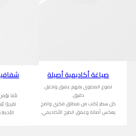
شفافية
صياغة أكاديمية أصيلة
نصوغ المحتوى بفهم عميق وتحليل
دقيق.
لأننا نؤم
كل سطر يُكتب من منطلق فكري واضح
تقريرًا ي
يعكس أصالة وعمق الطرح الأكاديمي.
الأخطاء