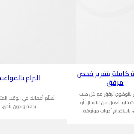
 كاملة بتقرير فحص
التزام بالمواعيد
مرفق
ن بالوضوح، نُرفق مع كل طلب
نُسلّم أعمالك في الوقت المت
ُثبت خلو العمل من الانتحال أو
بدقة وبدون تأخير.
، باستخدام أدوات موثوقة.