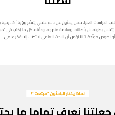
قصتنا
ب الدراسات العليا، ممن يبحثون عن دعم علمي يُقدَّم برؤية أكاديمية وا
ا يُقاس بطوله، بل بأصالته، وسلامة منهجه، ودقّته. كل ما يُكتب في “
 نصوص مولّدة. لأننا نؤمن أن البحث العلمي لا يُكتب إلا بفكر علمي… لا
لماذا يختار الباحثون "مبتعث"؟
جعلتنا نعرف تمامًا ما يحتا