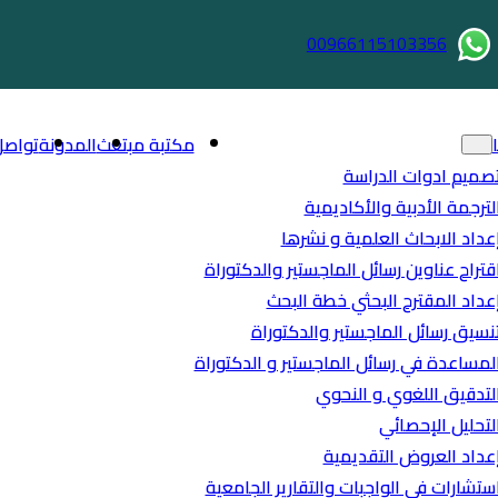
00966115103356
مكتبة مبتعث
المدونة
تواصل
صميم ادوات الدراسة
لترجمة الأدبية والأكاديمية
عداد الابحاث العلمية و نشرها
قتراح عناوين رسائل الماجستير والدكتوراة
عداد المقترح البحثي خطة البحث
نسيق رسائل الماجستير والدكتوراة
لمساعدة في رسائل الماجستير و الدكتوراة
لتدقيق اللغوي و النحوي
لتحليل الإحصائي
عداد العروض التقديمية
ستشارات في الواجبات والتقارير الجامعية