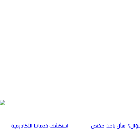
ؤال؟ اسأل باحث مختص
⁠استكشف خدماتنا الأكاديمية