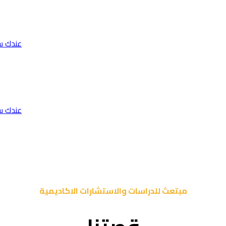
عندك س
عندك س
مبتعث للدراسات والاستشارات الاكاديمية