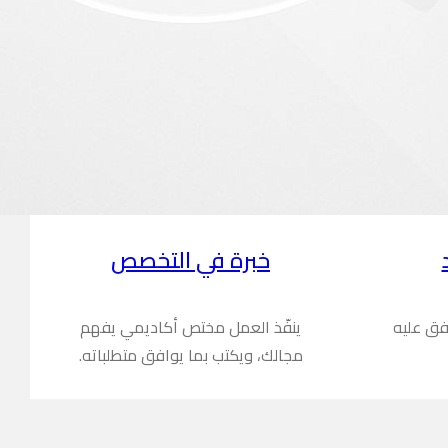
خبرة في التخصص
فق عليه
ينفّذ العمل مختص أكاديمي يفهم
مجالك، ويكتب بما يوافق متطلباته.