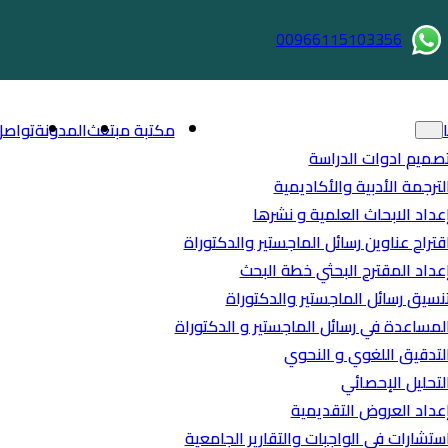
00966115103356
مكتبة مبتعث
المدونة
تواصل
صميم ادوات الدراسة
لترجمة الأدبية والأكاديمية
عداد الابحاث العلمية و نشرها
قتراح عناوين رسائل الماجستير والدكتوراة
عداد المقترح البحثي خطة البحث
نسيق رسائل الماجستير والدكتوراة
لمساعدة في رسائل الماجستير و الدكتوراة
لتدقيق اللغوي و النحوي
لتحليل الإحصائي
عداد العروض التقديمية
ستشارات في الواجبات والتقارير الجامعية