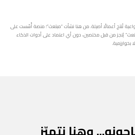
عية تُنتج أعمالًا أصيلة. من هنا نشأت “مبتعث”؛ منصة أُسّست على
مبتعث” يُنجز من قبل مختصين، دون أي اعتماد على أدوات الذكاء
 بخوارزمية.
جونه... وهنا نتميّز