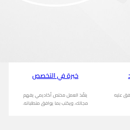
خبرة في التخصص
فق عليه
ينفّذ العمل مختص أكاديمي يفهم
مجالك، ويكتب بما يوافق متطلباته.