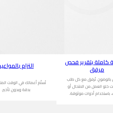
 كاملة بتقرير فحص
التزام بالمواعيد
مرفق
ن بالوضوح، نُرفق مع كل طلب
نُسلّم أعمالك في الوقت المت
ُثبت خلو العمل من الانتحال أو
بدقة وبدون تأخير.
، باستخدام أدوات موثوقة.