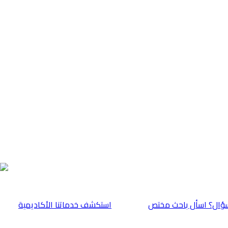
ؤال؟ اسأل باحث مختص
⁠استكشف خدماتنا الأكاديمية