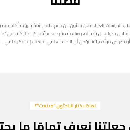
قصتنا
ب الدراسات العليا، ممن يبحثون عن دعم علمي يُقدَّم برؤية أكاديمية وا
ا يُقاس بطوله، بل بأصالته، وسلامة منهجه، ودقّته. كل ما يُكتب في “
 نصوص مولّدة. لأننا نؤمن أن البحث العلمي لا يُكتب إلا بفكر علمي… لا
لماذا يختار الباحثون "مبتعث"؟
جعلتنا نعرف تمامًا ما يحتا