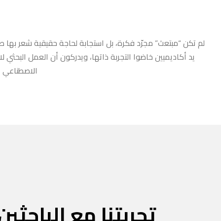
لم تكن “مبتعث” مجرّد فكرة، بل استجابة لحاجة حقيقية شعر بها طلا
يد أكاديميين خاضوا التجربة ذاتها، ويدركون أن العمل البحثي ل
الاصطناعي أو
تجربتنا مع الباحثين 