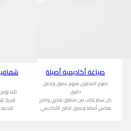
شفافية
صياغة أكاديمية أصيلة
نصوغ المحتوى بفهم عميق وتحليل
دقيق.
لأننا نؤم
كل سطر يُكتب من منطلق فكري واضح
تقريرًا ي
يعكس أصالة وعمق الطرح الأكاديمي.
الأخطاء