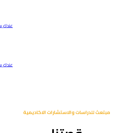
عندك س
عندك س
مبتعث للدراسات والاستشارات الاكاديمية