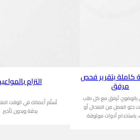
 كاملة بتقرير فحص
التزام بالمواعيد
مرفق
ن بالوضوح، نُرفق مع كل طلب
نُسلّم أعمالك في الوقت المت
ُثبت خلو العمل من الانتحال أو
بدقة وبدون تأخير.
، باستخدام أدوات موثوقة.