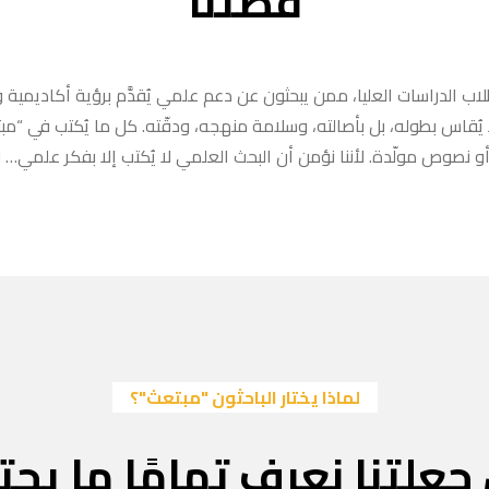
قصتنا
ب الدراسات العليا، ممن يبحثون عن دعم علمي يُقدَّم برؤية أكاديمية وا
ا يُقاس بطوله، بل بأصالته، وسلامة منهجه، ودقّته. كل ما يُكتب في “
 نصوص مولّدة. لأننا نؤمن أن البحث العلمي لا يُكتب إلا بفكر علمي… لا
لماذا يختار الباحثون "مبتعث"؟
جعلتنا نعرف تمامًا ما يحتا