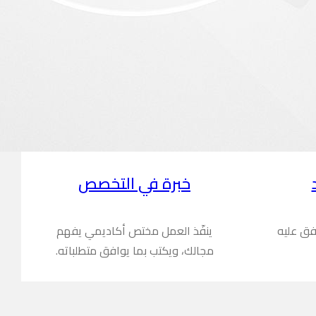
خبرة في التخصص
فق عليه
ينفّذ العمل مختص أكاديمي يفهم
مجالك، ويكتب بما يوافق متطلباته.