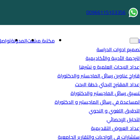
00966115103356
مكتبة مبتعث
المدونة
تواصل
صميم ادوات الدراسة
لترجمة الأدبية والأكاديمية
عداد الابحاث العلمية و نشرها
قتراح عناوين رسائل الماجستير والدكتوراة
عداد المقترح البحثي خطة البحث
نسيق رسائل الماجستير والدكتوراة
لمساعدة في رسائل الماجستير و الدكتوراة
لتدقيق اللغوي و النحوي
لتحليل الإحصائي
عداد العروض التقديمية
ستشارات في الواجبات والتقارير الجامعية