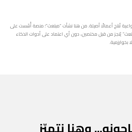
عية تُنتج أعمالًا أصيلة. من هنا نشأت “مبتعث”؛ منصة أُسّست على
مبتعث” يُنجز من قبل مختصين، دون أي اعتماد على أدوات الذكاء
 بخوارزمية.
جونه... وهنا نتميّز