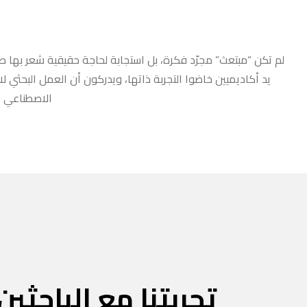
لم تكن “مبتعث” مجرّد فكرة، بل استجابة لحاجة حقيقية شعر بها طلا
يد أكاديميين خاضوا التجربة ذاتها، ويدركون أن العمل البحثي ل
الاصطناعي أو
تجربتنا مع الباحثين 