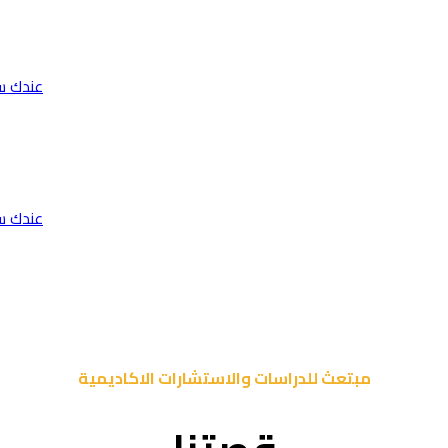
عندك س
عندك س
مبتعث للدراسات والاستشارات الاكاديمية