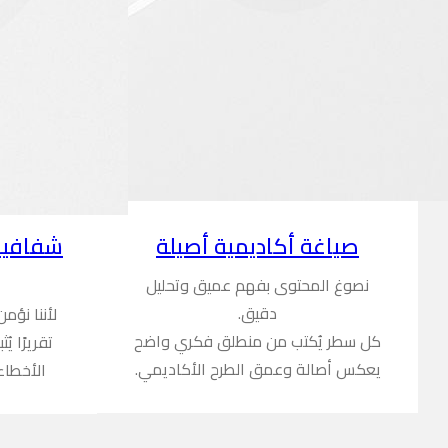
شفافية
صياغة أكاديمية أصيلة
نصوغ المحتوى بفهم عميق وتحليل
دقيق.
لأننا نؤم
كل سطر يُكتب من منطلق فكري واضح
تقريرًا ي
يعكس أصالة وعمق الطرح الأكاديمي.
الأخطاء