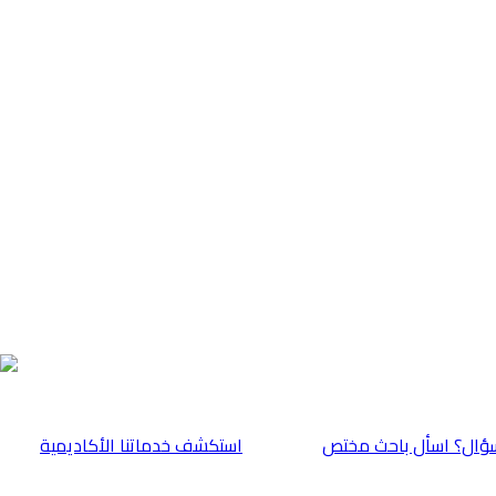
ؤال؟ اسأل باحث مختص
⁠استكشف خدماتنا الأكاديمية