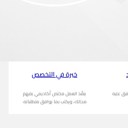
خبرة في التخصص
فق عليه
ينفّذ العمل مختص أكاديمي يفهم
مجالك، ويكتب بما يوافق متطلباته.