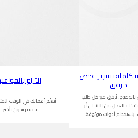
 كاملة بتقرير فحص
التزام بالمواعيد
مرفق
ن بالوضوح، نُرفق مع كل طلب
نُسلّم أعمالك في الوقت المت
ُثبت خلو العمل من الانتحال أو
بدقة وبدون تأخير.
، باستخدام أدوات موثوقة.