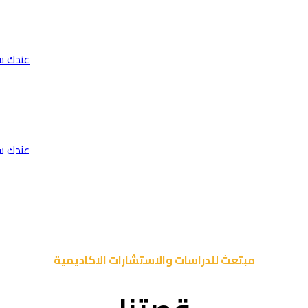
عندك س
عندك س
مبتعث للدراسات والاستشارات الاكاديمية