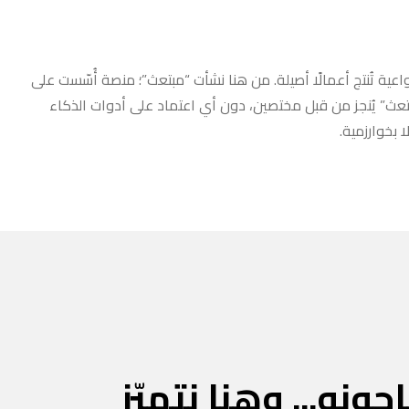
عية تُنتج أعمالًا أصيلة. من هنا نشأت “مبتعث”؛ منصة أُسّست على
مبتعث” يُنجز من قبل مختصين، دون أي اعتماد على أدوات الذكاء
 بخوارزمية.
جونه... وهنا نتميّز