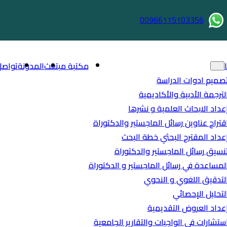
00966115103356
مكتبة مبتعث
المدونة
تواصل
صميم ادوات الدراسة
لترجمة الأدبية والأكاديمية
عداد الابحاث العلمية و نشرها
قتراح عناوين رسائل الماجستير والدكتوراة
عداد المقترح البحثي خطة البحث
نسيق رسائل الماجستير والدكتوراة
لمساعدة في رسائل الماجستير و الدكتوراة
لتدقيق اللغوي و النحوي
لتحليل الإحصائي
عداد العروض التقديمية
ستشارات في الواجبات والتقارير الجامعية