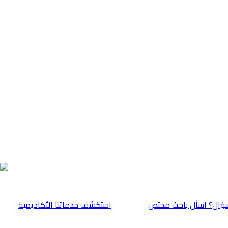
ؤال؟ اسأل باحث مختص
⁠استكشف خدماتنا الأكاديمية