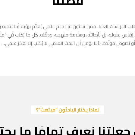
قصتنا
ب الدراسات العليا، ممن يبحثون عن دعم علمي يُقدَّم برؤية أكاديمية وا
ا يُقاس بطوله، بل بأصالته، وسلامة منهجه، ودقّته. كل ما يُكتب في “
 نصوص مولّدة. لأننا نؤمن أن البحث العلمي لا يُكتب إلا بفكر علمي… لا
لماذا يختار الباحثون "مبتعث"؟
جعلتنا نعرف تمامًا ما يحتا