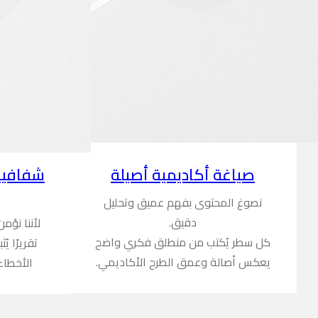
شفافية
صياغة أكاديمية أصيلة
نصوغ المحتوى بفهم عميق وتحليل
دقيق.
لأننا نؤم
كل سطر يُكتب من منطلق فكري واضح
تقريرًا ي
يعكس أصالة وعمق الطرح الأكاديمي.
الأخطاء