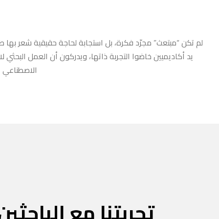
لم تكن “مبتعث” مجرّد فكرة، بل استجابة لحاجة حقيقية شعر بها طلا
يد أكاديميين خاضوا التجربة ذاتها، ويدركون أن العمل البحثي ل
الاصطناعي أو
تجربتنا مع الباحثين 