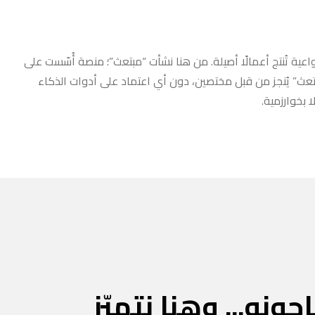
عية تُنتج أعمالًا أصيلة. من هنا نشأت “مبتعث”؛ منصة أُسّست على
مبتعث” يُنجز من قبل مختصين، دون أي اعتماد على أدوات الذكاء
 بخوارزمية.
جونه... وهنا نتميّز