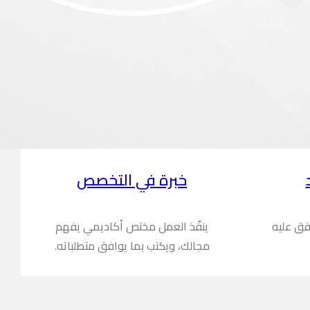
خبرة في التخصص
فق عليه
ينفّذ العمل مختص أكاديمي يفهم
مجالك، ويكتب بما يوافق متطلباته.