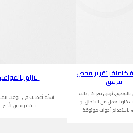
 كاملة بتقرير فحص
التزام بالمواعيد
مرفق
ن بالوضوح، نُرفق مع كل طلب
نُسلّم أعمالك في الوقت المت
ُثبت خلو العمل من الانتحال أو
بدقة وبدون تأخير.
، باستخدام أدوات موثوقة.