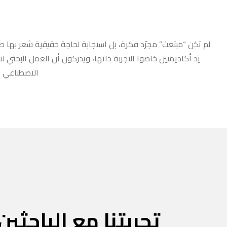
لم تكن “مبتعث” مجرّد فكرة، بل استجابة لحاجة حقيقية شعر بها طلا
يد أكاديميين خاضوا التجربة ذاتها، ويدركون أن العمل البحثي ل
الاصطناعي أو
تجربتنا مع الباحثين 