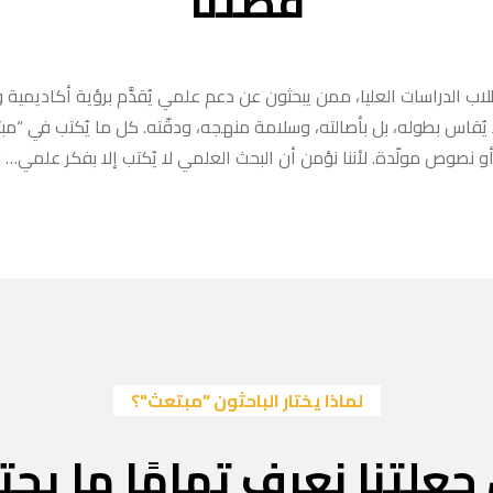
قصتنا
ب الدراسات العليا، ممن يبحثون عن دعم علمي يُقدَّم برؤية أكاديمية وا
ا يُقاس بطوله، بل بأصالته، وسلامة منهجه، ودقّته. كل ما يُكتب في “
 نصوص مولّدة. لأننا نؤمن أن البحث العلمي لا يُكتب إلا بفكر علمي… لا
لماذا يختار الباحثون "مبتعث"؟
جعلتنا نعرف تمامًا ما يحتا