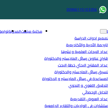
00966115103356
مكتبة مبتعث
المدونة
تواصل
صميم ادوات الدراسة
لترجمة الأدبية والأكاديمية
عداد الابحاث العلمية و نشرها
قتراح عناوين رسائل الماجستير والدكتوراة
عداد المقترح البحثي خطة البحث
نسيق رسائل الماجستير والدكتوراة
لمساعدة في رسائل الماجستير و الدكتوراة
لتدقيق اللغوي و النحوي
لتحليل الإحصائي
عداد العروض التقديمية
ستشارات في الواجبات والتقارير الجامعية