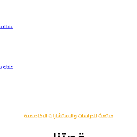
عندك س
عندك س
مبتعث للدراسات والاستشارات الاكاديمية