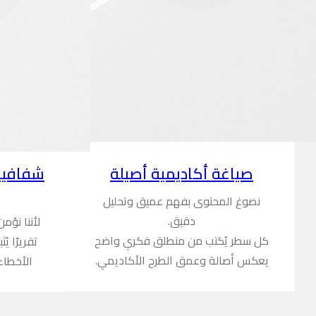
شفافية
صياغة أكاديمية أصيلة
نصوغ المحتوى بفهم عميق وتحليل
دقيق.
لأننا نؤم
كل سطر يُكتب من منطلق فكري واضح
تقريرًا ي
يعكس أصالة وعمق الطرح الأكاديمي.
الأخطاء