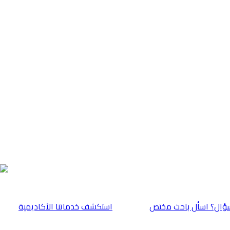
ؤال؟ اسأل باحث مختص
⁠استكشف خدماتنا الأكاديمية