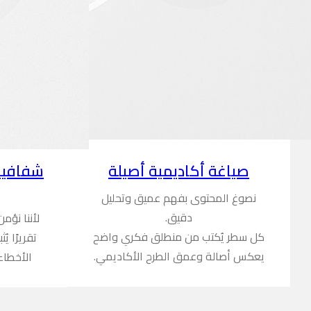
شفافية
صياغة أكاديمية أصيلة
نصوغ المحتوى بفهم عميق وتحليل
دقيق.
لأننا نؤم
كل سطر يُكتب من منطلق فكري واضح
تقريرًا ي
يعكس أصالة وعمق الطرح الأكاديمي.
الأخطاء