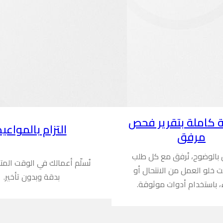
 كاملة بتقرير فحص
التزام بالمواعيد
مرفق
ن بالوضوح، نُرفق مع كل طلب
نُسلّم أعمالك في الوقت المت
ُثبت خلو العمل من الانتحال أو
بدقة وبدون تأخير.
، باستخدام أدوات موثوقة.