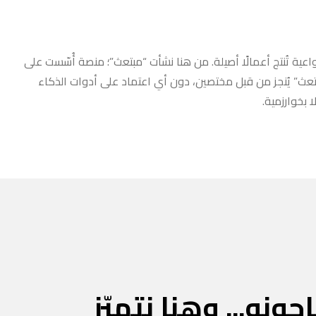
عية تُنتج أعمالًا أصيلة. من هنا نشأت “مبتعث”؛ منصة أُسّست على
مبتعث” يُنجز من قبل مختصين، دون أي اعتماد على أدوات الذكاء
 بخوارزمية.
جونه... وهنا نتميّز