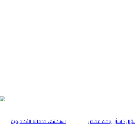
ؤال؟ اسأل باحث مختص
⁠استكشف خدماتنا الأكاديمية