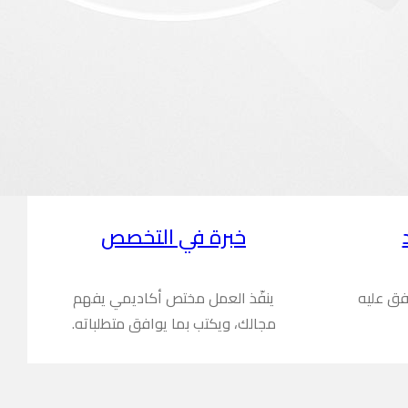
خبرة في التخصص
فق عليه
ينفّذ العمل مختص أكاديمي يفهم
مجالك، ويكتب بما يوافق متطلباته.