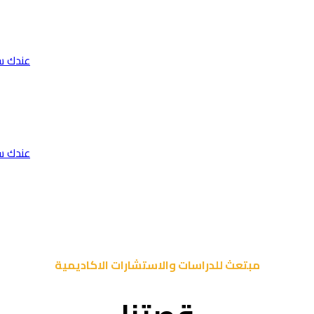
عندك س
عندك س
مبتعث للدراسات والاستشارات الاكاديمية