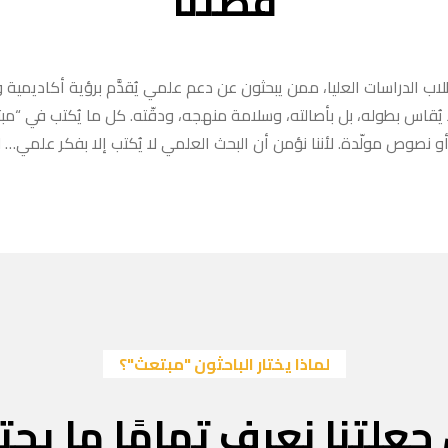
قصتنا
ب الدراسات العليا، ممن يبحثون عن دعم علمي يُقدَّم برؤية أكاديمية وا
ا يُقاس بطوله، بل بأصالته، وسلامة منهجه، ودقّته. كل ما يُكتب في “
 نصوص مولّدة. لأننا نؤمن أن البحث العلمي لا يُكتب إلا بفكر علمي… لا
لماذا يختار الباحثون "مبتعث"؟
جعلتنا نعرف تمامًا ما يحتا