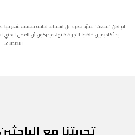
لم تكن “مبتعث” مجرّد فكرة، بل استجابة لحاجة حقيقية شعر بها طلا
يد أكاديميين خاضوا التجربة ذاتها، ويدركون أن العمل البحثي ل
الاصطناعي أو
تجربتنا مع الباحثين 