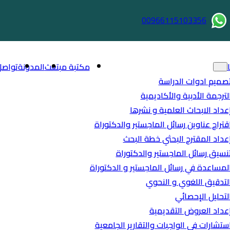
00966115103356
مكتبة مبتعث
المدونة
تواصل
صميم ادوات الدراسة
لترجمة الأدبية والأكاديمية
عداد الابحاث العلمية و نشرها
قتراح عناوين رسائل الماجستير والدكتوراة
عداد المقترح البحثي خطة البحث
نسيق رسائل الماجستير والدكتوراة
لمساعدة في رسائل الماجستير و الدكتوراة
لتدقيق اللغوي و النحوي
لتحليل الإحصائي
عداد العروض التقديمية
ستشارات في الواجبات والتقارير الجامعية