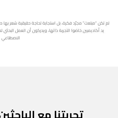
لم تكن “مبتعث” مجرّد فكرة، بل استجابة لحاجة حقيقية شعر بها طلا
يد أكاديميين خاضوا التجربة ذاتها، ويدركون أن العمل البحثي ل
الاصطناعي أو
تجربتنا مع الباحثين 