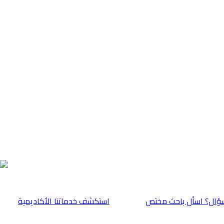
ؤال؟ اسأل باحث مختص
⁠استكشف خدماتنا الأكاديمية