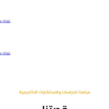
عندك س
عندك س
مبتعث للدراسات والاستشارات الاكاديمية