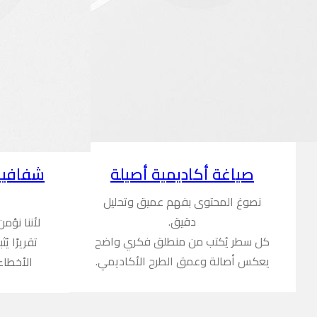
شفافية
صياغة أكاديمية أصيلة
نصوغ المحتوى بفهم عميق وتحليل
دقيق.
لأننا نؤم
كل سطر يُكتب من منطلق فكري واضح
تقريرًا ي
يعكس أصالة وعمق الطرح الأكاديمي.
الأخطاء