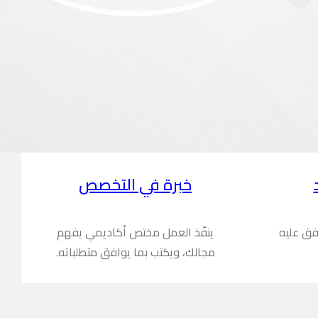
خبرة في التخصص
فق عليه
ينفّذ العمل مختص أكاديمي يفهم
مجالك، ويكتب بما يوافق متطلباته.