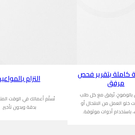
 كاملة بتقرير فحص
التزام بالمواعيد
مرفق
ن بالوضوح، نُرفق مع كل طلب
نُسلّم أعمالك في الوقت المت
ُثبت خلو العمل من الانتحال أو
بدقة وبدون تأخير.
، باستخدام أدوات موثوقة.