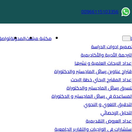
00966115103356
مكتبة مبتعث
المدونة
تواصل
صميم ادوات الدراسة
لترجمة الأدبية والأكاديمية
عداد الابحاث العلمية و نشرها
قتراح عناوين رسائل الماجستير والدكتوراة
عداد المقترح البحثي خطة البحث
نسيق رسائل الماجستير والدكتوراة
لمساعدة في رسائل الماجستير و الدكتوراة
لتدقيق اللغوي و النحوي
لتحليل الإحصائي
عداد العروض التقديمية
ستشارات في الواجبات والتقارير الجامعية