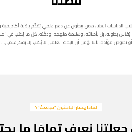
قصتنا
ب الدراسات العليا، ممن يبحثون عن دعم علمي يُقدَّم برؤية أكاديمية وا
ا يُقاس بطوله، بل بأصالته، وسلامة منهجه، ودقّته. كل ما يُكتب في “
 نصوص مولّدة. لأننا نؤمن أن البحث العلمي لا يُكتب إلا بفكر علمي… لا
لماذا يختار الباحثون "مبتعث"؟
جعلتنا نعرف تمامًا ما يحتا