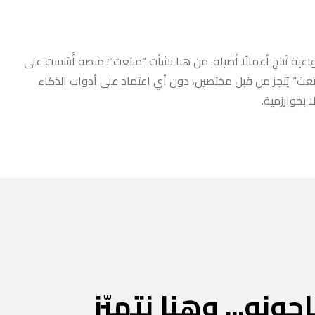
عية تُنتج أعمالًا أصيلة. من هنا نشأت “مبتعث”؛ منصة أُسّست على
مبتعث” يُنجز من قبل مختصين، دون أي اعتماد على أدوات الذكاء
 بخوارزمية.
جونه... وهنا نتميّز