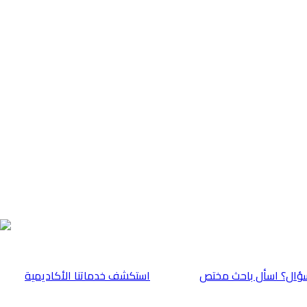
ؤال؟ اسأل باحث مختص
⁠استكشف خدماتنا الأكاديمية