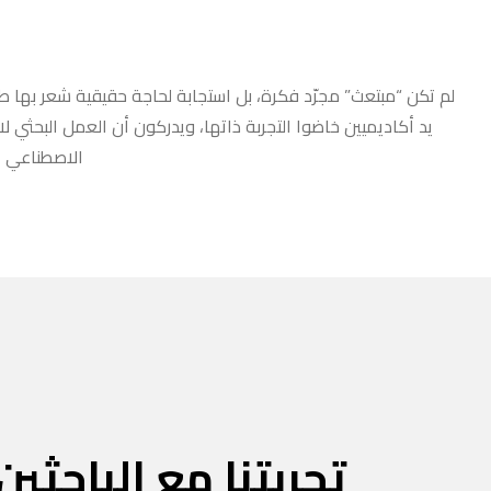
لم تكن “مبتعث” مجرّد فكرة، بل استجابة لحاجة حقيقية شعر بها طلا
يد أكاديميين خاضوا التجربة ذاتها، ويدركون أن العمل البحثي ل
الاصطناعي أو
تجربتنا مع الباحثين 