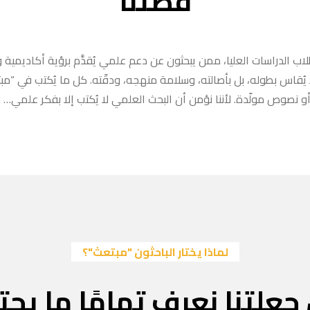
قصتنا
ب الدراسات العليا، ممن يبحثون عن دعم علمي يُقدَّم برؤية أكاديمية وا
ا يُقاس بطوله، بل بأصالته، وسلامة منهجه، ودقّته. كل ما يُكتب في “
 نصوص مولّدة. لأننا نؤمن أن البحث العلمي لا يُكتب إلا بفكر علمي… لا
لماذا يختار الباحثون "مبتعث"؟
جعلتنا نعرف تمامًا ما يحتا