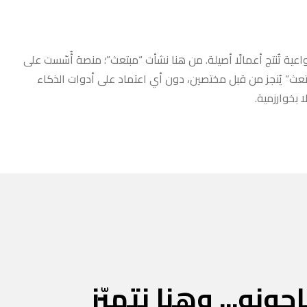
عية تُنتج أعمالًا أصيلة. من هنا نشأت “مبتعث”؛ منصة أُسّست على
مبتعث” يُنجز من قبل مختصين، دون أي اعتماد على أدوات الذكاء
 بخوارزمية.
جونه... وهنا نتميّز