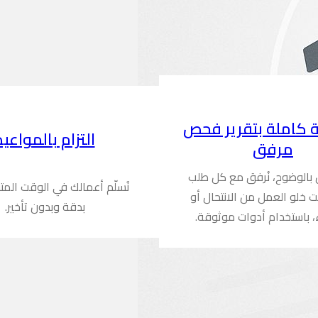
 كاملة بتقرير فحص
التزام بالمواعيد
مرفق
ن بالوضوح، نُرفق مع كل طلب
نُسلّم أعمالك في الوقت المت
ُثبت خلو العمل من الانتحال أو
بدقة وبدون تأخير.
، باستخدام أدوات موثوقة.