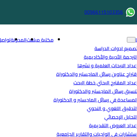
00966115103356
مكتبة مبتعث
المدونة
تواصل
صميم ادوات الدراسة
لترجمة الأدبية والأكاديمية
عداد الابحاث العلمية و نشرها
قتراح عناوين رسائل الماجستير والدكتوراة
عداد المقترح البحثي خطة البحث
نسيق رسائل الماجستير والدكتوراة
لمساعدة في رسائل الماجستير و الدكتوراة
لتدقيق اللغوي و النحوي
لتحليل الإحصائي
عداد العروض التقديمية
ستشارات في الواجبات والتقارير الجامعية