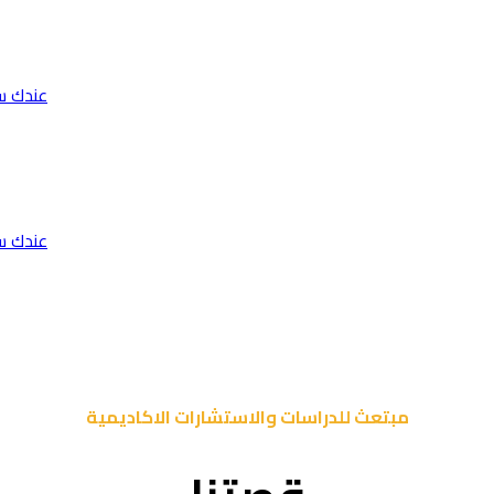
عندك س
عندك س
مبتعث للدراسات والاستشارات الاكاديمية