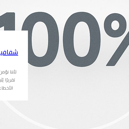
شفافية
لأننا نؤم
تقريرًا ي
الأخطاء