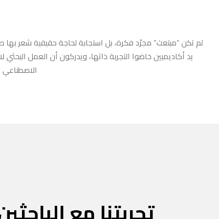
لم تكن “مبتعث” مجرّد فكرة، بل استجابة لحاجة حقيقية شعر بها طلا
يد أكاديميين خاضوا التجربة ذاتها، ويدركون أن العمل البحثي ل
الاصطناعي أو
تجربتنا مع الباحثين 