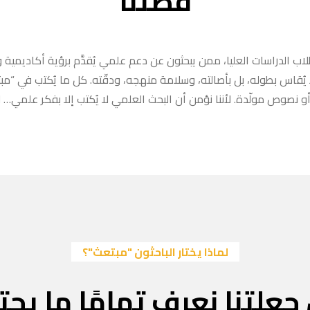
قصتنا
ب الدراسات العليا، ممن يبحثون عن دعم علمي يُقدَّم برؤية أكاديمية وا
ا يُقاس بطوله، بل بأصالته، وسلامة منهجه، ودقّته. كل ما يُكتب في “
 نصوص مولّدة. لأننا نؤمن أن البحث العلمي لا يُكتب إلا بفكر علمي… لا
لماذا يختار الباحثون "مبتعث"؟
جعلتنا نعرف تمامًا ما يحتا