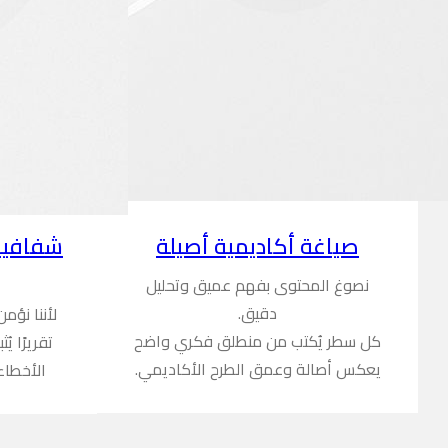
شفافية
صياغة أكاديمية أصيلة
نصوغ المحتوى بفهم عميق وتحليل
دقيق.
لأننا نؤم
كل سطر يُكتب من منطلق فكري واضح
تقريرًا ي
يعكس أصالة وعمق الطرح الأكاديمي.
الأخطاء