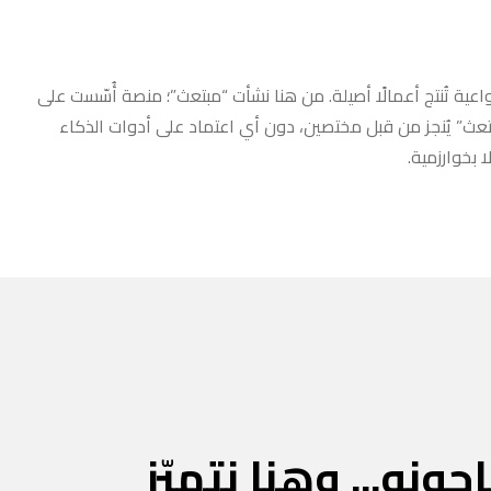
عية تُنتج أعمالًا أصيلة. من هنا نشأت “مبتعث”؛ منصة أُسّست على
مبتعث” يُنجز من قبل مختصين، دون أي اعتماد على أدوات الذكاء
 بخوارزمية.
جونه... وهنا نتميّز