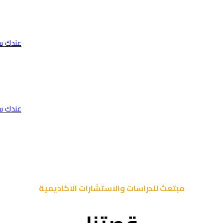
عندك س
عندك س
مبتعث للدراسات والاستشارات الاكاديمية