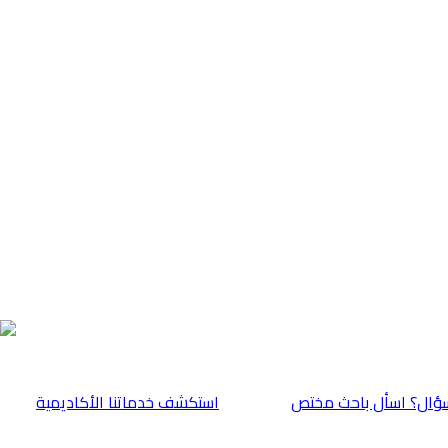
ؤال؟ اسأل باحث مختص
⁠استكشف خدماتنا الأكاديمية