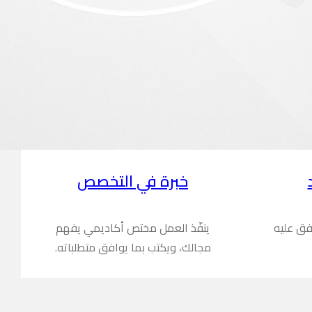
خبرة في التخصص
فق عليه
ينفّذ العمل مختص أكاديمي يفهم
مجالك، ويكتب بما يوافق متطلباته.