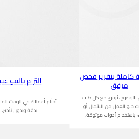
 كاملة بتقرير فحص
التزام بالمواعيد
مرفق
ن بالوضوح، نُرفق مع كل طلب
نُسلّم أعمالك في الوقت المت
ُثبت خلو العمل من الانتحال أو
بدقة وبدون تأخير.
، باستخدام أدوات موثوقة.