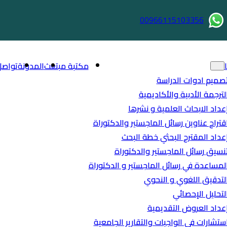
00966115103356
مكتبة مبتعث
المدونة
تواصل
صميم ادوات الدراسة
لترجمة الأدبية والأكاديمية
عداد الابحاث العلمية و نشرها
قتراح عناوين رسائل الماجستير والدكتوراة
عداد المقترح البحثي خطة البحث
نسيق رسائل الماجستير والدكتوراة
لمساعدة في رسائل الماجستير و الدكتوراة
لتدقيق اللغوي و النحوي
لتحليل الإحصائي
عداد العروض التقديمية
ستشارات في الواجبات والتقارير الجامعية