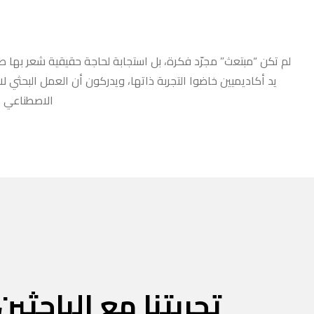
لم تكن “مبتعث” مجرّد فكرة، بل استجابة لحاجة حقيقية شعر بها طلا
يد أكاديميين خاضوا التجربة ذاتها، ويدركون أن العمل البحثي ل
الاصطناعي أو
تجربتنا مع الباحثين 