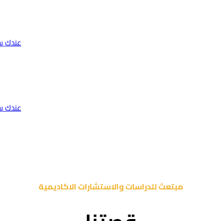
عندك س
عندك س
مبتعث للدراسات والاستشارات الاكاديمية