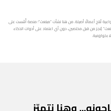
عية تُنتج أعمالًا أصيلة. من هنا نشأت “مبتعث”؛ منصة أُسّست على
مبتعث” يُنجز من قبل مختصين، دون أي اعتماد على أدوات الذكاء
 بخوارزمية.
جونه... وهنا نتميّز