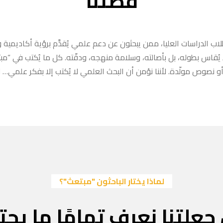
قصتنا
ب الدراسات العليا، ممن يبحثون عن دعم علمي يُقدَّم برؤية أكاديمية وا
ا يُقاس بطوله، بل بأصالته، وسلامة منهجه، ودقّته. كل ما يُكتب في “
 نصوص مولّدة. لأننا نؤمن أن البحث العلمي لا يُكتب إلا بفكر علمي… لا
لماذا يختار الباحثون "مبتعث"؟
جعلتنا نعرف تمامًا ما يحتا