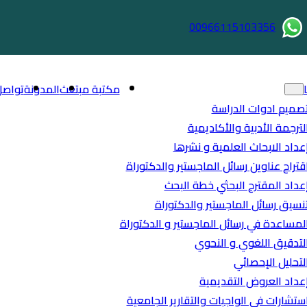
00966115103356
مكتبة مبتعث
المدونة
تواصل
صميم ادوات الدراسة
لترجمة الأدبية والأكاديمية
عداد الابحاث العلمية و نشرها
قتراح عناوين رسائل الماجستير والدكتوراة
عداد المقترح البحثي خطة البحث
نسيق رسائل الماجستير والدكتوراة
لمساعدة في رسائل الماجستير و الدكتوراة
لتدقيق اللغوي و النحوي
لتحليل الإحصائي
عداد العروض التقديمية
ستشارات في الواجبات والتقارير الجامعية