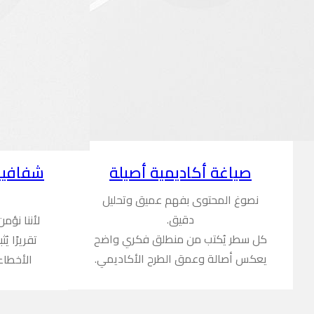
شفافية
صياغة أكاديمية أصيلة
نصوغ المحتوى بفهم عميق وتحليل
دقيق.
لأننا نؤم
كل سطر يُكتب من منطلق فكري واضح
تقريرًا ي
يعكس أصالة وعمق الطرح الأكاديمي.
الأخطاء