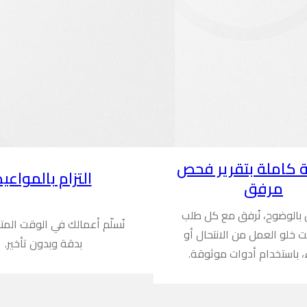
 كاملة بتقرير فحص
التزام بالمواعيد
مرفق
ن بالوضوح، نُرفق مع كل طلب
نُسلّم أعمالك في الوقت المت
ُثبت خلو العمل من الانتحال أو
بدقة وبدون تأخير.
، باستخدام أدوات موثوقة.