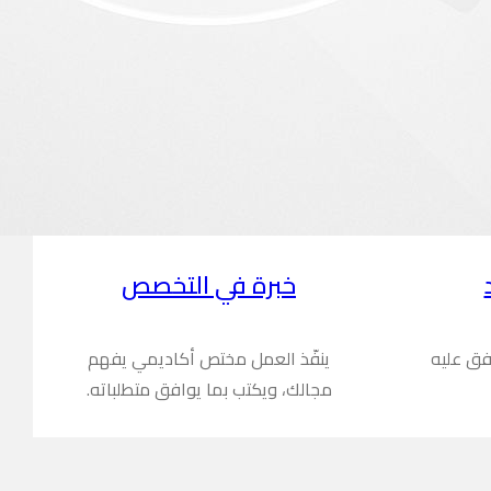
خبرة في التخصص
فق عليه
ينفّذ العمل مختص أكاديمي يفهم
مجالك، ويكتب بما يوافق متطلباته.