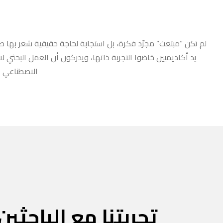
لم تكن “مبتعث” مجرّد فكرة، بل استجابة لحاجة حقيقية شعر بها طلا
يد أكاديميين خاضوا التجربة ذاتها، ويدركون أن العمل البحثي ل
الاصطناعي أو
تجربتنا مع الباحثين 