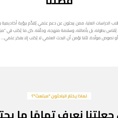
قصتنا
ب الدراسات العليا، ممن يبحثون عن دعم علمي يُقدَّم برؤية أكاديمية وا
ا يُقاس بطوله، بل بأصالته، وسلامة منهجه، ودقّته. كل ما يُكتب في “
 نصوص مولّدة. لأننا نؤمن أن البحث العلمي لا يُكتب إلا بفكر علمي… لا
لماذا يختار الباحثون "مبتعث"؟
جعلتنا نعرف تمامًا ما يحتا