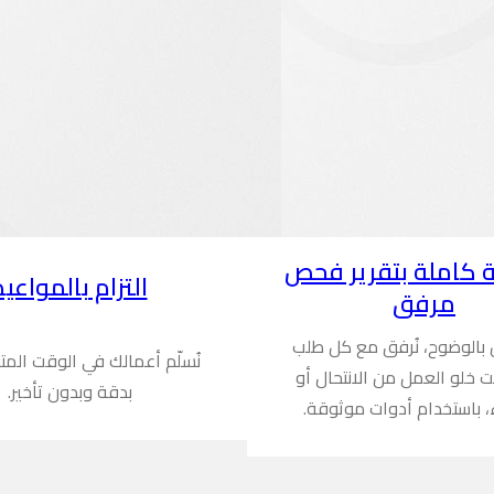
 كاملة بتقرير فحص
التزام بالمواعيد
مرفق
ن بالوضوح، نُرفق مع كل طلب
نُسلّم أعمالك في الوقت المت
ُثبت خلو العمل من الانتحال أو
بدقة وبدون تأخير.
، باستخدام أدوات موثوقة.