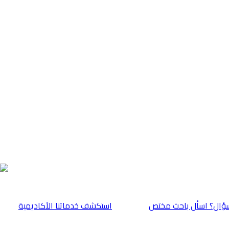
ؤال؟ اسأل باحث مختص
⁠استكشف خدماتنا الأكاديمية