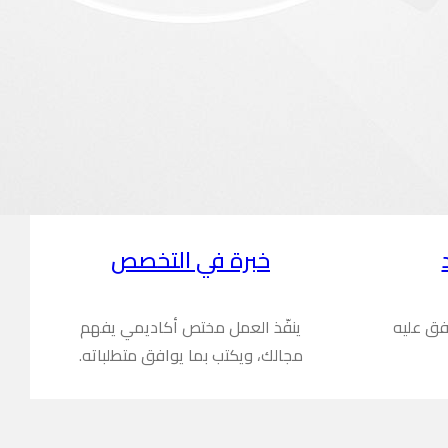
خبرة في التخصص
فق عليه
ينفّذ العمل مختص أكاديمي يفهم
مجالك، ويكتب بما يوافق متطلباته.