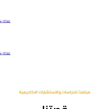
عندك س
عندك س
مبتعث للدراسات والاستشارات الاكاديمية