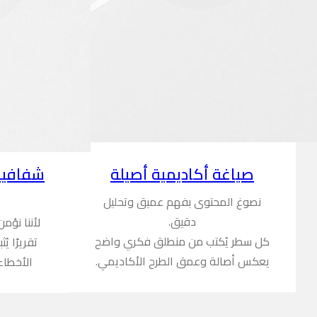
شفافية
صياغة أكاديمية أصيلة
نصوغ المحتوى بفهم عميق وتحليل
دقيق.
لأننا نؤم
كل سطر يُكتب من منطلق فكري واضح
تقريرًا ي
يعكس أصالة وعمق الطرح الأكاديمي.
الأخطاء