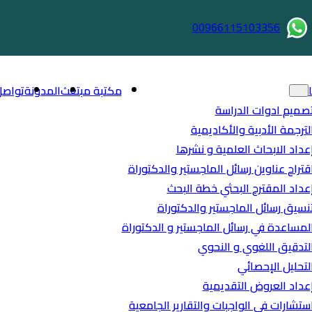
00966115103356
مكتبة مبتعث
المدونة
تواصل
صميم ادوات الدراسة
لترجمة الأدبية والأكاديمية
عداد الابحاث العلمية و نشرها
قتراح عناوين رسائل الماجستير والدكتوراة
عداد المقترح البحثي خطة البحث
نسيق رسائل الماجستير والدكتوراة
لمساعدة في رسائل الماجستير و الدكتوراة
لتدقيق اللغوي و النحوي
لتحليل الإحصائي
عداد العروض التقديمية
ستشارات في الواجبات والتقارير الجامعية