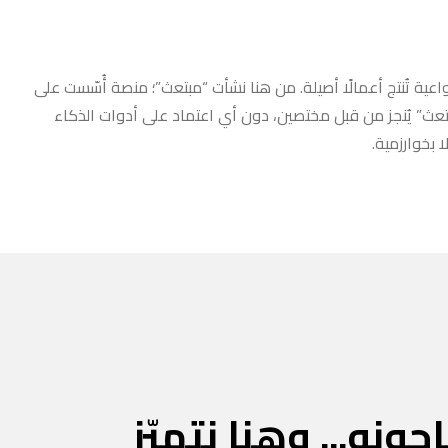
عية تُنتج أعمالًا أصيلة. من هنا نشأت “مبتعث”؛ منصة أُسّست على
مبتعث” يُنجز من قبل مختصين، دون أي اعتماد على أدوات الذكاء
 بخوارزمية.
جونه... وهنا نتميّز