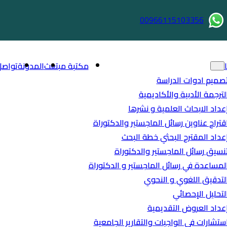
00966115103356
مكتبة مبتعث
المدونة
تواصل
صميم ادوات الدراسة
لترجمة الأدبية والأكاديمية
عداد الابحاث العلمية و نشرها
قتراح عناوين رسائل الماجستير والدكتوراة
عداد المقترح البحثي خطة البحث
نسيق رسائل الماجستير والدكتوراة
لمساعدة في رسائل الماجستير و الدكتوراة
لتدقيق اللغوي و النحوي
لتحليل الإحصائي
عداد العروض التقديمية
ستشارات في الواجبات والتقارير الجامعية