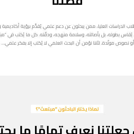
قصتنا
ب الدراسات العليا، ممن يبحثون عن دعم علمي يُقدَّم برؤية أكاديمية وا
ا يُقاس بطوله، بل بأصالته، وسلامة منهجه، ودقّته. كل ما يُكتب في “
 نصوص مولّدة. لأننا نؤمن أن البحث العلمي لا يُكتب إلا بفكر علمي… لا
لماذا يختار الباحثون "مبتعث"؟
جعلتنا نعرف تمامًا ما يحتا