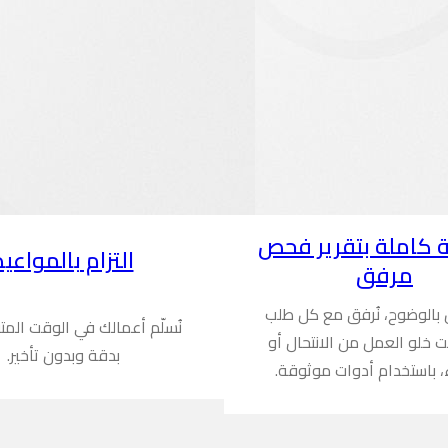
 كاملة بتقرير فحص
التزام بالمواعيد
مرفق
ن بالوضوح، نُرفق مع كل طلب
نُسلّم أعمالك في الوقت المت
ُثبت خلو العمل من الانتحال أو
بدقة وبدون تأخير.
، باستخدام أدوات موثوقة.