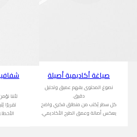
شفافية
صياغة أكاديمية أصيلة
نصوغ المحتوى بفهم عميق وتحليل
دقيق.
لأننا نؤم
كل سطر يُكتب من منطلق فكري واضح
تقريرًا ي
يعكس أصالة وعمق الطرح الأكاديمي.
الأخطاء