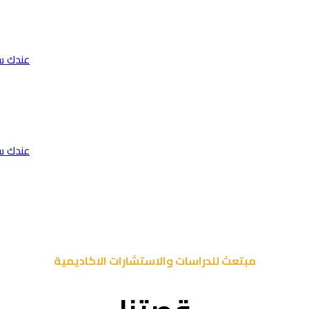
عندك س
عندك س
مبتعث للدراسات والاستشارات الاكاديمية