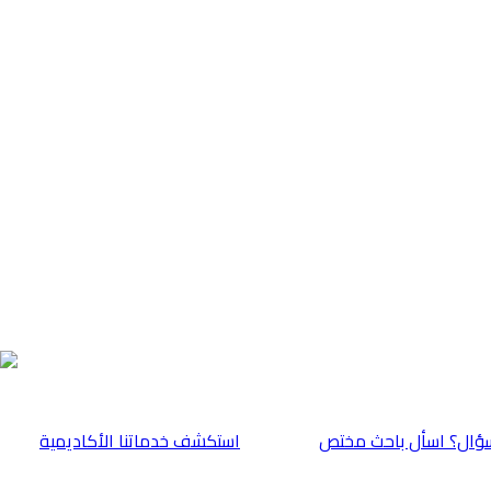
ؤال؟ اسأل باحث مختص
⁠استكشف خدماتنا الأكاديمية