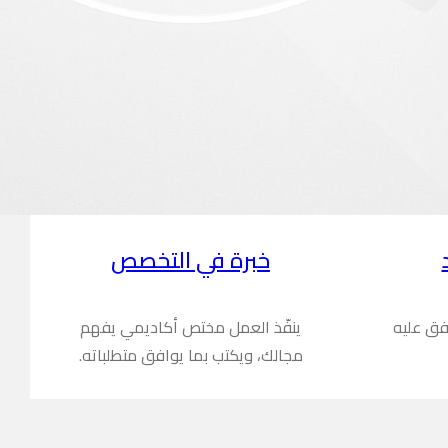
خبرة في التخصص
فق عليه
ينفّذ العمل مختص أكاديمي يفهم
مجالك، ويكتب بما يوافق متطلباته.