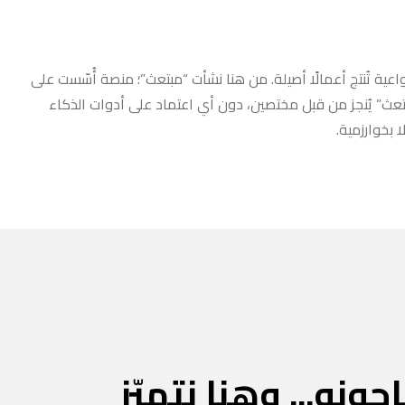
عية تُنتج أعمالًا أصيلة. من هنا نشأت “مبتعث”؛ منصة أُسّست على
مبتعث” يُنجز من قبل مختصين، دون أي اعتماد على أدوات الذكاء
 بخوارزمية.
جونه... وهنا نتميّز