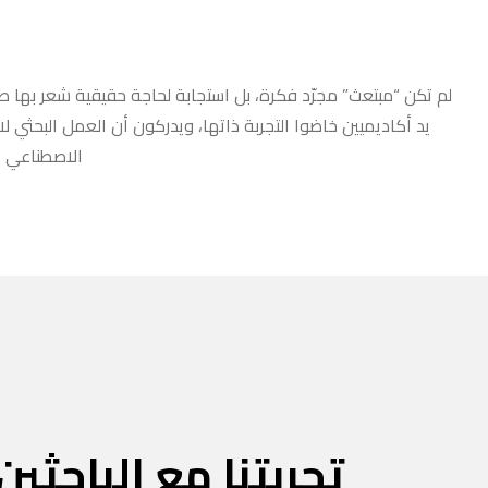
لم تكن “مبتعث” مجرّد فكرة، بل استجابة لحاجة حقيقية شعر بها طلا
يد أكاديميين خاضوا التجربة ذاتها، ويدركون أن العمل البحثي ل
الاصطناعي أو
تجربتنا مع الباحثين 