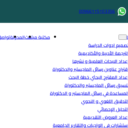
00966115103356
مكتبة مبتعث
المدونة
تواصل
صميم ادوات الدراسة
لترجمة الأدبية والأكاديمية
عداد الابحاث العلمية و نشرها
قتراح عناوين رسائل الماجستير والدكتوراة
عداد المقترح البحثي خطة البحث
نسيق رسائل الماجستير والدكتوراة
لمساعدة في رسائل الماجستير و الدكتوراة
لتدقيق اللغوي و النحوي
لتحليل الإحصائي
عداد العروض التقديمية
ستشارات في الواجبات والتقارير الجامعية