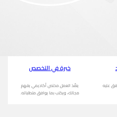
خبرة في التخصص
فق عليه
ينفّذ العمل مختص أكاديمي يفهم
مجالك، ويكتب بما يوافق متطلباته.