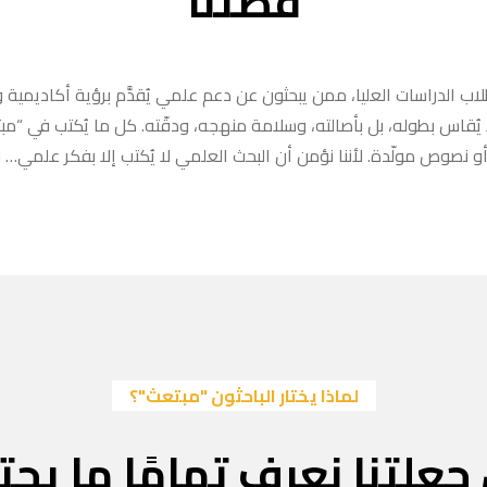
قصتنا
ب الدراسات العليا، ممن يبحثون عن دعم علمي يُقدَّم برؤية أكاديمية وا
ا يُقاس بطوله، بل بأصالته، وسلامة منهجه، ودقّته. كل ما يُكتب في “
 نصوص مولّدة. لأننا نؤمن أن البحث العلمي لا يُكتب إلا بفكر علمي… لا
لماذا يختار الباحثون "مبتعث"؟
جعلتنا نعرف تمامًا ما يحتا