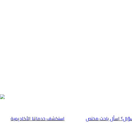
ؤال؟ اسأل باحث مختص
⁠استكشف خدماتنا الأكاديمية