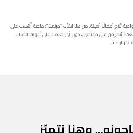
عية تُنتج أعمالًا أصيلة. من هنا نشأت “مبتعث”؛ منصة أُسّست على
مبتعث” يُنجز من قبل مختصين، دون أي اعتماد على أدوات الذكاء
 بخوارزمية.
جونه... وهنا نتميّز