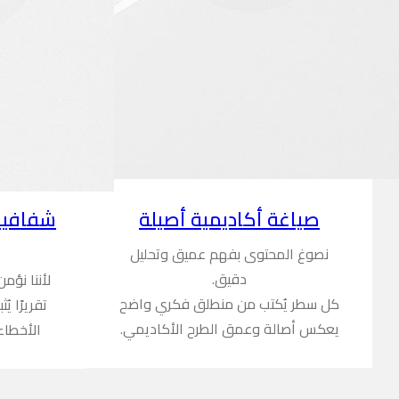
شفافية
صياغة أكاديمية أصيلة
نصوغ المحتوى بفهم عميق وتحليل
دقيق.
لأننا نؤم
كل سطر يُكتب من منطلق فكري واضح
تقريرًا ي
يعكس أصالة وعمق الطرح الأكاديمي.
الأخطاء