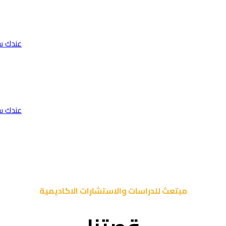
عندك س
عندك س
مبتعث للدراسات والاستشارات الاكاديمية