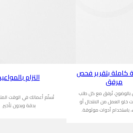
 كاملة بتقرير فحص
التزام بالمواعيد
مرفق
ن بالوضوح، نُرفق مع كل طلب
نُسلّم أعمالك في الوقت المت
ُثبت خلو العمل من الانتحال أو
بدقة وبدون تأخير.
، باستخدام أدوات موثوقة.