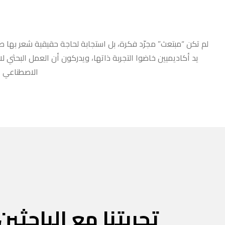
لم تكن “مبتعث” مجرّد فكرة، بل استجابة لحاجة حقيقية شعر بها طلا
يد أكاديميين خاضوا التجربة ذاتها، ويدركون أن العمل البحثي ل
الاصطناعي أو
تجربتنا مع الباحثين 