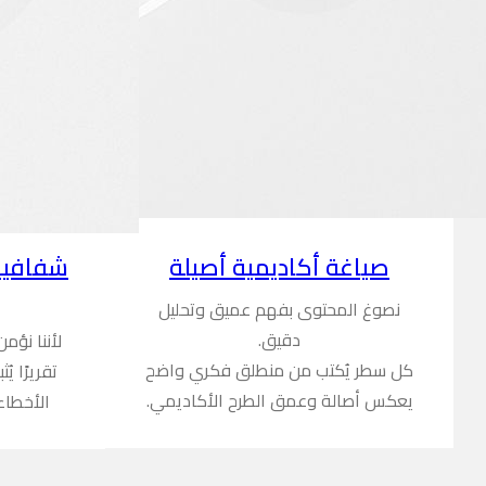
شفافية
صياغة أكاديمية أصيلة
نصوغ المحتوى بفهم عميق وتحليل
دقيق.
لأننا نؤم
كل سطر يُكتب من منطلق فكري واضح
تقريرًا ي
يعكس أصالة وعمق الطرح الأكاديمي.
الأخطاء