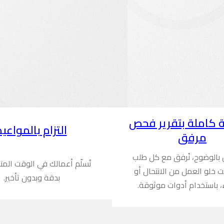
 كاملة بتقرير فحص
التزام بالمواعيد
مرفق
ن بالوضوح، نُرفق مع كل طلب
نُسلّم أعمالك في الوقت المت
ُثبت خلو العمل من الانتحال أو
بدقة وبدون تأخير.
، باستخدام أدوات موثوقة.