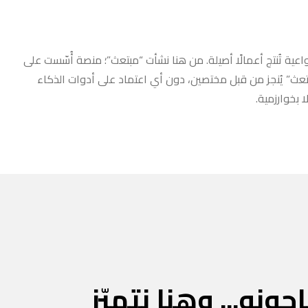
عية تُنتج أعمالًا أصيلة. من هنا نشأت “مبتعث”؛ منصة أُسّست على
مبتعث” يُنجز من قبل مختصين، دون أي اعتماد على أدوات الذكاء
 بخوارزمية.
جونه... وهنا نتميّز