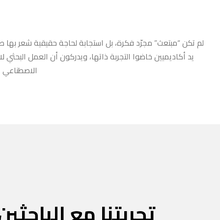
لم تكن “مبتعث” مجرّد فكرة، بل استجابة لحاجة حقيقية شعر بها طلا
يد أكاديميين خاضوا التجربة ذاتها، ويدركون أن العمل البحثي ل
الاصطناعي أو
تجربتنا مع الباحثين 