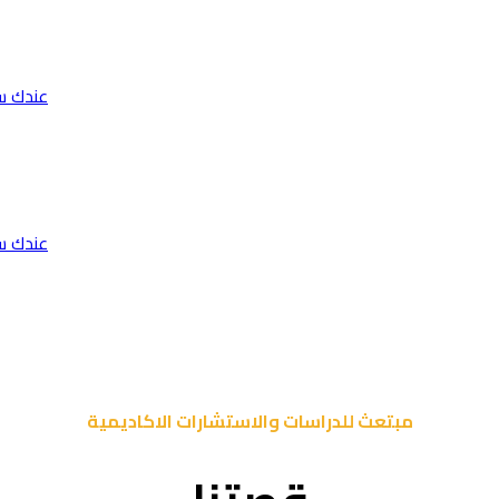
عندك س
عندك س
مبتعث للدراسات والاستشارات الاكاديمية