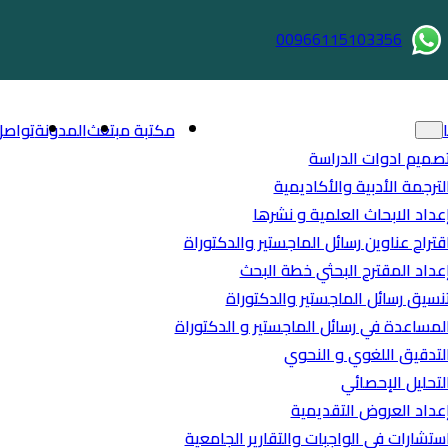
00966115103356
مكتبة مبتعث
المدونة
تواصل
صميم ادوات الدراسة
لترجمة الأدبية والأكاديمية
عداد الابحاث العلمية و نشرها
قتراح عناوين رسائل الماجستير والدكتوراة
عداد المقترح البحثي خطة البحث
نسيق رسائل الماجستير والدكتوراة
لمساعدة في رسائل الماجستير و الدكتوراة
لتدقيق اللغوي و النحوي
لتحليل الإحصائي
عداد العروض التقديمية
ستشارات في الواجبات والتقارير الجامعية