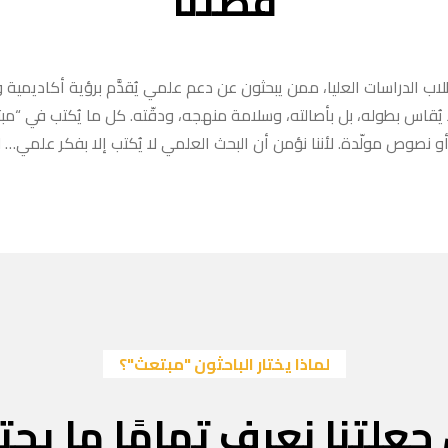
قصتنا
ب الدراسات العليا، ممن يبحثون عن دعم علمي يُقدَّم برؤية أكاديمية وا
ا يُقاس بطوله، بل بأصالته، وسلامة منهجه، ودقّته. كل ما يُكتب في “
 نصوص مولّدة. لأننا نؤمن أن البحث العلمي لا يُكتب إلا بفكر علمي… لا
لماذا يختار الباحثون "مبتعث"؟
جعلتنا نعرف تمامًا ما يحتا