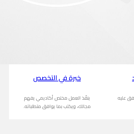
خبرة في التخصص
فق عليه
ينفّذ العمل مختص أكاديمي يفهم
مجالك، ويكتب بما يوافق متطلباته.