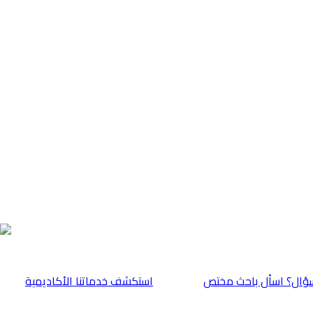
ؤال؟ اسأل باحث مختص
⁠استكشف خدماتنا الأكاديمية