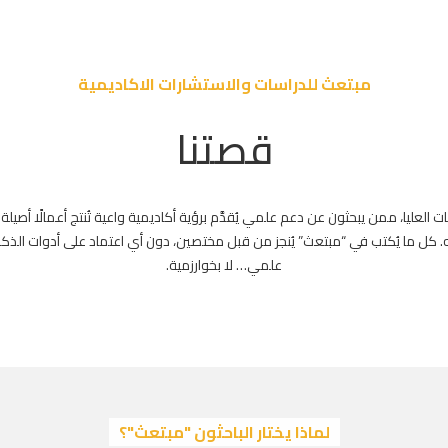
مبتعث للدراسات والاستشارات الاكاديمية
قصتنا
العليا، ممن يبحثون عن دعم علمي يُقدَّم برؤية أكاديمية واعية تُنتج أعمالًا أصيلة
. كل ما يُكتب في “مبتعث” يُنجز من قبل مختصين، دون أي اعتماد على أدوات الذكاء
علمي… لا بخوارزمية.
لماذا يختار الباحثون "مبتعث"؟