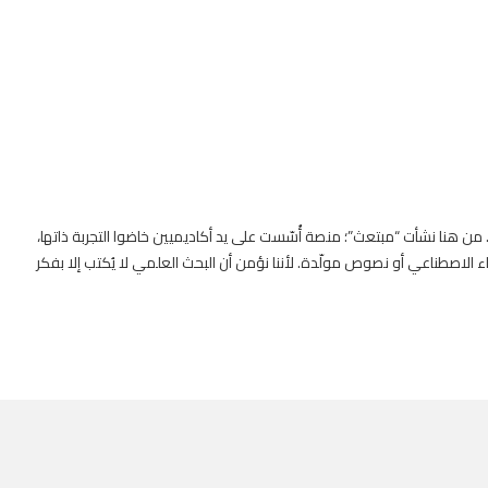
. من هنا نشأت “مبتعث”؛ منصة أُسّست على يد أكاديميين خاضوا التجربة ذاتها،
 الاصطناعي أو نصوص مولّدة. لأننا نؤمن أن البحث العلمي لا يُكتب إلا بفكر