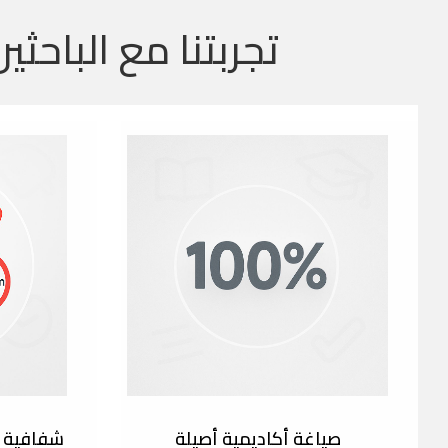
تجربتنا مع الباحثين
صياغة أكاديمية أصيلة
شفافية ك