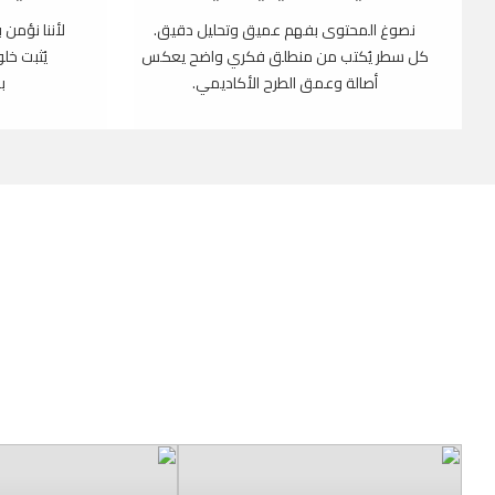
نصوغ المحتوى بفهم عميق وتحليل دقيق.
لأننا نؤمن 
كل سطر يُكتب من منطلق فكري واضح يعكس
يُثبت خل
أصالة وعمق الطرح الأكاديمي.
ب