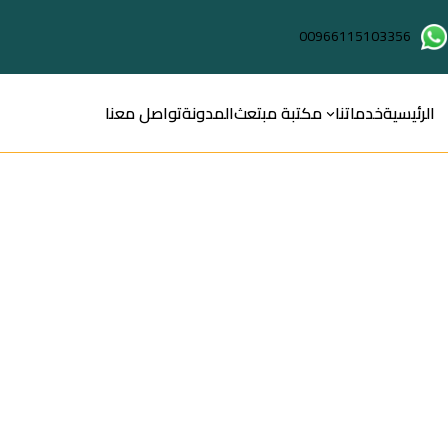
00966115103356
الرئيسية
خدماتنا
مكتبة مبتعث
المدونة
تواصل معنا