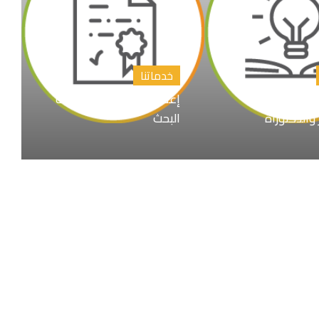
خدماتنا
اوين رسائل
إعداد المقترح البحثي خطة
 والدكتوراة
البحث