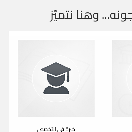
ونه... وهنا نتميّز
خبرة في التخصص