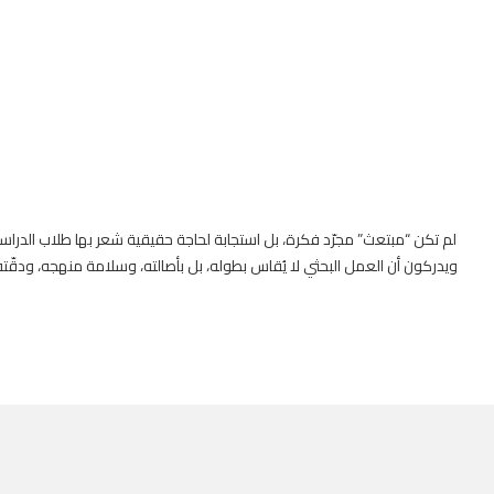
لم تكن “مبتعث” مجرّد فكرة، بل استجابة لحاجة حقيقية شعر بها طلاب الدراسات 
ويدركون أن العمل البحثي لا يُقاس بطوله، بل بأصالته، وسلامة منهجه، ودقّته