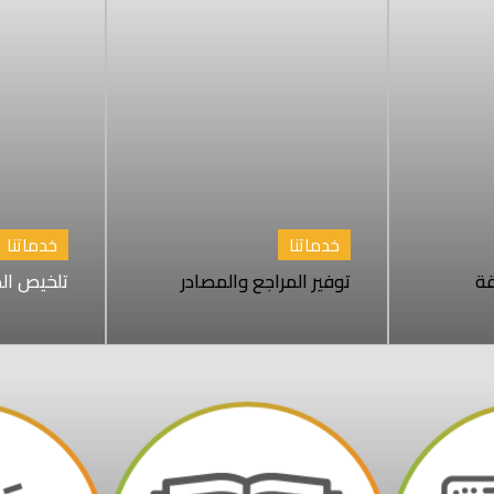
خدماتنا
خدماتنا
قة
توفير المراجع والمصادر
تلخيص الد