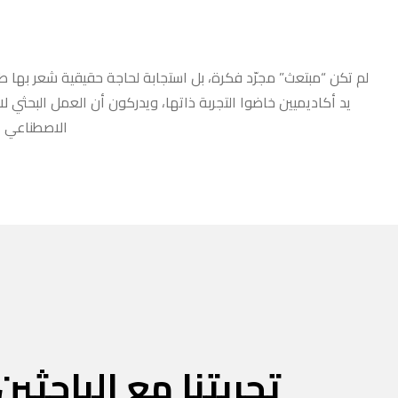
لم تكن “مبتعث” مجرّد فكرة، بل استجابة لحاجة حقيقية شعر بها طلا
يد أكاديميين خاضوا التجربة ذاتها، ويدركون أن العمل البحثي ل
الاصطناعي أو
تجربتنا مع الباحثين 