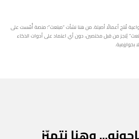
عية تُنتج أعمالًا أصيلة. من هنا نشأت “مبتعث”؛ منصة أُسّست على
مبتعث” يُنجز من قبل مختصين، دون أي اعتماد على أدوات الذكاء
 بخوارزمية.
جونه... وهنا نتميّز