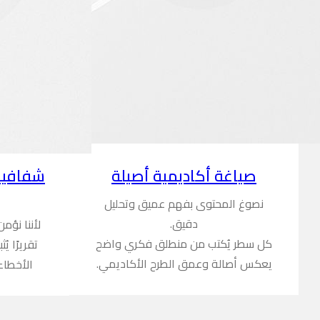
شفافية
صياغة أكاديمية أصيلة
نصوغ المحتوى بفهم عميق وتحليل
دقيق.
لأننا نؤم
كل سطر يُكتب من منطلق فكري واضح
تقريرًا ي
يعكس أصالة وعمق الطرح الأكاديمي.
الأخطاء