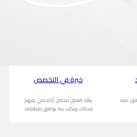
خبرة في التخصص
فق عليه
ينفّذ العمل مختص أكاديمي يفهم
مجالك، ويكتب بما يوافق متطلباته.