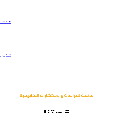
عندك س
عندك س
مبتعث للدراسات والاستشارات الاكاديمية