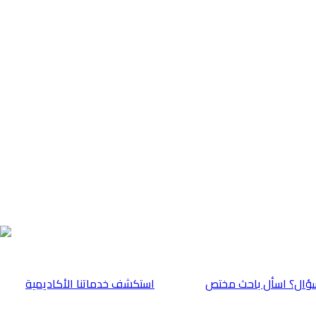
ؤال؟ اسأل باحث مختص
⁠استكشف خدماتنا الأكاديمية