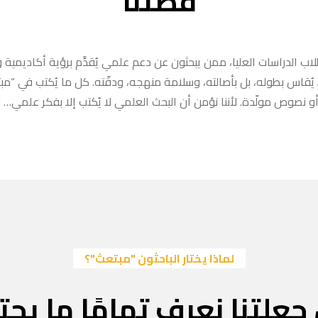
قصتنا
ب الدراسات العليا، ممن يبحثون عن دعم علمي يُقدَّم برؤية أكاديمية وا
ا يُقاس بطوله، بل بأصالته، وسلامة منهجه، ودقّته. كل ما يُكتب في “
 نصوص مولّدة. لأننا نؤمن أن البحث العلمي لا يُكتب إلا بفكر علمي… لا
لماذا يختار الباحثون "مبتعث"؟
جعلتنا نعرف تمامًا ما يحتا