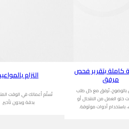
 كاملة بتقرير فحص
التزام بالمواعيد
مرفق
ن بالوضوح، نُرفق مع كل طلب
نُسلّم أعمالك في الوقت المت
ُثبت خلو العمل من الانتحال أو
بدقة وبدون تأخير.
، باستخدام أدوات موثوقة.