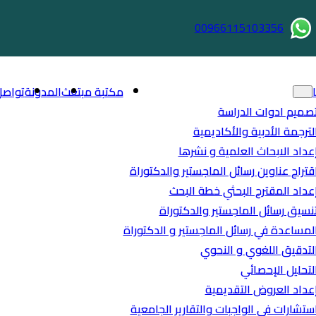
00966115103356
مكتبة مبتعث
المدونة
تواصل
صميم ادوات الدراسة
لترجمة الأدبية والأكاديمية
عداد الابحاث العلمية و نشرها
قتراح عناوين رسائل الماجستير والدكتوراة
عداد المقترح البحثي خطة البحث
نسيق رسائل الماجستير والدكتوراة
لمساعدة في رسائل الماجستير و الدكتوراة
لتدقيق اللغوي و النحوي
لتحليل الإحصائي
عداد العروض التقديمية
ستشارات في الواجبات والتقارير الجامعية