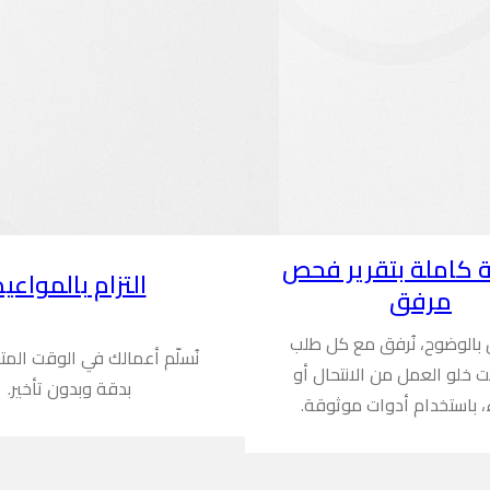
 كاملة بتقرير فحص
التزام بالمواعيد
مرفق
ن بالوضوح، نُرفق مع كل طلب
نُسلّم أعمالك في الوقت المت
ُثبت خلو العمل من الانتحال أو
بدقة وبدون تأخير.
، باستخدام أدوات موثوقة.