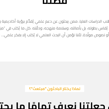
قصتنا
ب الدراسات العليا، ممن يبحثون عن دعم علمي يُقدَّم برؤية أكاديمية وا
ا يُقاس بطوله، بل بأصالته، وسلامة منهجه، ودقّته. كل ما يُكتب في “
 نصوص مولّدة. لأننا نؤمن أن البحث العلمي لا يُكتب إلا بفكر علمي… لا
لماذا يختار الباحثون "مبتعث"؟
جعلتنا نعرف تمامًا ما يحتا