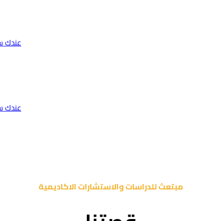
عندك س
عندك س
مبتعث للدراسات والاستشارات الاكاديمية