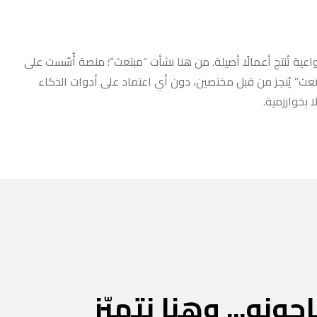
عية تُنتج أعمالًا أصيلة. من هنا نشأت “مبتعث”؛ منصة أُسّست على
مبتعث” يُنجز من قبل مختصين، دون أي اعتماد على أدوات الذكاء
 بخوارزمية.
جونه... وهنا نتميّز