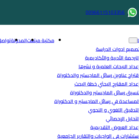
00966115103356
مكتبة مبتعث
المدونة
تواصل
صميم ادوات الدراسة
لترجمة الأدبية والأكاديمية
عداد الابحاث العلمية و نشرها
قتراح عناوين رسائل الماجستير والدكتوراة
عداد المقترح البحثي خطة البحث
نسيق رسائل الماجستير والدكتوراة
لمساعدة في رسائل الماجستير و الدكتوراة
لتدقيق اللغوي و النحوي
لتحليل الإحصائي
عداد العروض التقديمية
ستشارات في الواجبات والتقارير الجامعية