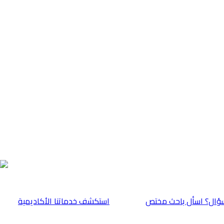
ؤال؟ اسأل باحث مختص
⁠استكشف خدماتنا الأكاديمية