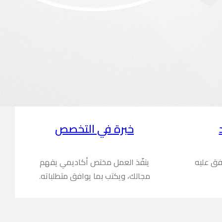
خبرة في التخصص
فق عليه
ينفّذ العمل مختص أكاديمي يفهم
مجالك، ويكتب بما يوافق متطلباته.