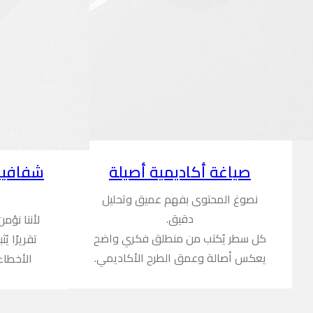
شفافية
صياغة أكاديمية أصيلة
نصوغ المحتوى بفهم عميق وتحليل
دقيق.
لأننا نؤم
كل سطر يُكتب من منطلق فكري واضح
تقريرًا ي
يعكس أصالة وعمق الطرح الأكاديمي.
الأخطاء