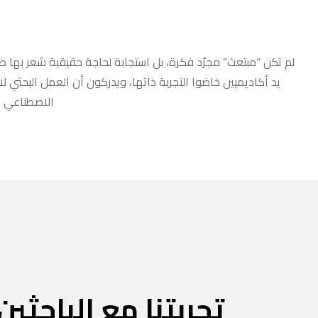
لم تكن “مبتعث” مجرّد فكرة، بل استجابة لحاجة حقيقية شعر بها طلا
يد أكاديميين خاضوا التجربة ذاتها، ويدركون أن العمل البحثي ل
الاصطناعي أو
تجربتنا مع الباحثين 