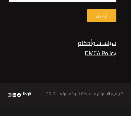
سياسات وأحكام
DMCA Policy
>
© جميع الحقوق محفوظة لموقع مبتعث 2017
تابعنا :
nstagram
LinkedIn
Facebook