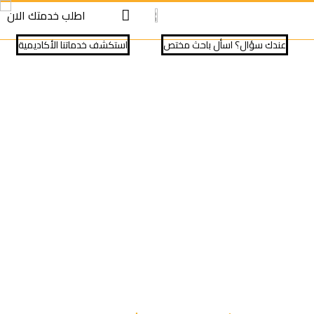
S
S
اطلب خدمتك الان
cont
cont
عندك سؤال؟ اسأل باحث مختص
⁠استكشف خدماتنا الأكاديمية