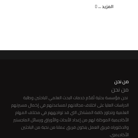
المزيد ...
من نحن
من نحن
نحن مؤسسة بحثية تُقدّم خدمات البحث العلمي للباحثين وطلبة
الدراسات العليا على اختلاف مجالاتهم لمساعدتهم في إكمال مسيرتهم
العلمية وتجاوز كافة المشاكل التي قد تواجههم في مختلف المهام
الأكاديمية الموكلة لهم من إعداد الأبحاث والأوراق ورسائل الماجستير
والدكتوراه فريق العمل يتكون فريق عملنا من نخبة من الباحثين
الأكاديميي.