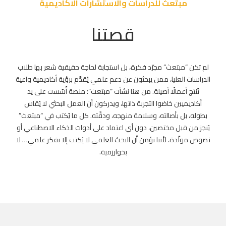
مبتعث للدراسات والاستشارات الاكاديمية
قصتنا
لم تكن “مبتعث” مجرّد فكرة، بل استجابة لحاجة حقيقية شعر بها طلاب
الدراسات العليا، ممن يبحثون عن دعم علمي يُقدَّم برؤية أكاديمية واعية
تُنتج أعمالًا أصيلة. من هنا نشأت “مبتعث”؛ منصة أُسّست على يد
أكاديميين خاضوا التجربة ذاتها، ويدركون أن العمل البحثي لا يُقاس
بطوله، بل بأصالته، وسلامة منهجه، ودقّته. كل ما يُكتب في “مبتعث”
يُنجز من قبل مختصين، دون أي اعتماد على أدوات الذكاء الاصطناعي أو
نصوص مولّدة. لأننا نؤمن أن البحث العلمي لا يُكتب إلا بفكر علمي… لا
بخوارزمية.