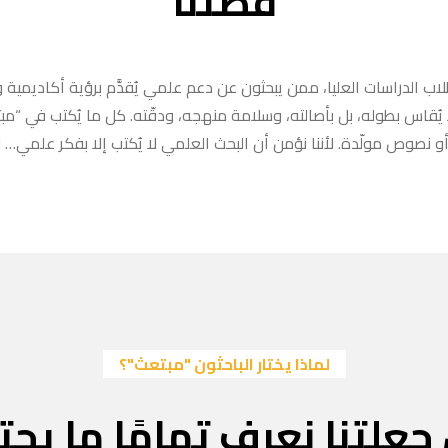
قصتنا
ب الدراسات العليا، ممن يبحثون عن دعم علمي يُقدَّم برؤية أكاديمية وا
ا يُقاس بطوله، بل بأصالته، وسلامة منهجه، ودقّته. كل ما يُكتب في “
 نصوص مولّدة. لأننا نؤمن أن البحث العلمي لا يُكتب إلا بفكر علمي… لا
لماذا يختار الباحثون "مبتعث"؟
جعلتنا نعرف تمامًا ما يحتا