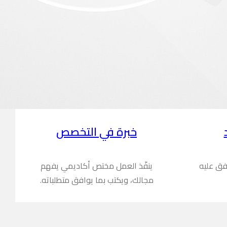
خبرة في التخصص
فق عليه
ينفّذ العمل مختص أكاديمي يفهم
مجالك، ويكتب بما يوافق متطلباته.