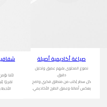
شفافية
صياغة أكاديمية أصيلة
نصوغ المحتوى بفهم عميق وتحليل
دقيق.
لأننا نؤم
كل سطر يُكتب من منطلق فكري واضح
تقريرًا ي
يعكس أصالة وعمق الطرح الأكاديمي.
الأخطاء