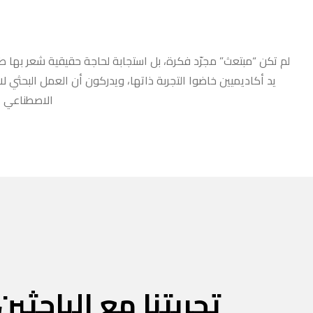
لم تكن “مبتعث” مجرّد فكرة، بل استجابة لحاجة حقيقية شعر بها طلا
يد أكاديميين خاضوا التجربة ذاتها، ويدركون أن العمل البحثي ل
الاصطناعي أو
تجربتنا مع الباحثين 