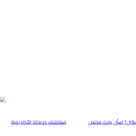
ؤال؟ اسأل باحث مختص
⁠استكشف خدماتنا الأكاديمية