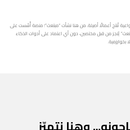
عية تُنتج أعمالًا أصيلة. من هنا نشأت “مبتعث”؛ منصة أُسّست على
مبتعث” يُنجز من قبل مختصين، دون أي اعتماد على أدوات الذكاء
 بخوارزمية.
جونه... وهنا نتميّز