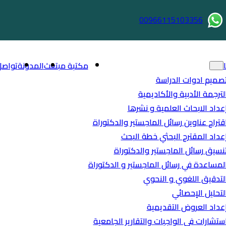
00966115103356
مكتبة مبتعث
المدونة
تواصل
صميم ادوات الدراسة
لترجمة الأدبية والأكاديمية
عداد الابحاث العلمية و نشرها
قتراح عناوين رسائل الماجستير والدكتوراة
عداد المقترح البحثي خطة البحث
نسيق رسائل الماجستير والدكتوراة
لمساعدة في رسائل الماجستير و الدكتوراة
لتدقيق اللغوي و النحوي
لتحليل الإحصائي
عداد العروض التقديمية
ستشارات في الواجبات والتقارير الجامعية