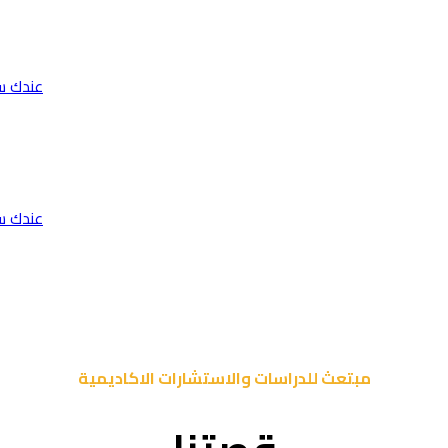
عندك س
عندك س
مبتعث للدراسات والاستشارات الاكاديمية