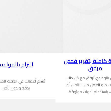
 كاملة بتقرير فحص
التزام بالمواعيد
مرفق
ن بالوضوح، نُرفق مع كل طلب
نُسلّم أعمالك في الوقت المت
ُثبت خلو العمل من الانتحال أو
بدقة وبدون تأخير.
، باستخدام أدوات موثوقة.