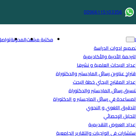
00966115103356
مكتبة مبتعث
المدونة
تواصل
صميم ادوات الدراسة
لترجمة الأدبية والأكاديمية
عداد الابحاث العلمية و نشرها
قتراح عناوين رسائل الماجستير والدكتوراة
عداد المقترح البحثي خطة البحث
نسيق رسائل الماجستير والدكتوراة
لمساعدة في رسائل الماجستير و الدكتوراة
لتدقيق اللغوي و النحوي
لتحليل الإحصائي
عداد العروض التقديمية
ستشارات في الواجبات والتقارير الجامعية