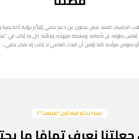
قصتنا
ب الدراسات العليا، ممن يبحثون عن دعم علمي يُقدَّم برؤية أكاديمية وا
ا يُقاس بطوله، بل بأصالته، وسلامة منهجه، ودقّته. كل ما يُكتب في “
 نصوص مولّدة. لأننا نؤمن أن البحث العلمي لا يُكتب إلا بفكر علمي… لا
لماذا يختار الباحثون "مبتعث"؟
جعلتنا نعرف تمامًا ما يحتا