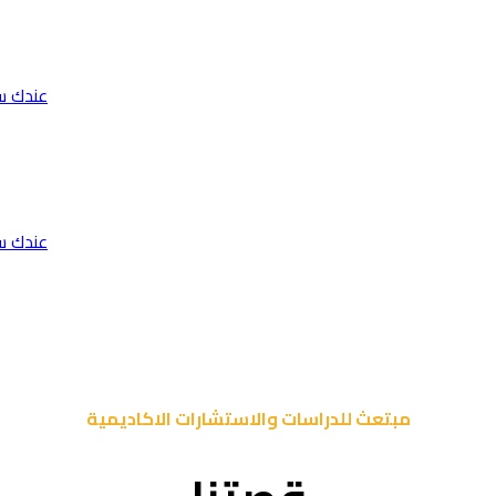
عندك س
عندك س
مبتعث للدراسات والاستشارات الاكاديمية