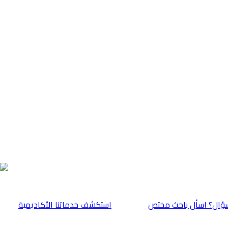
ؤال؟ اسأل باحث مختص
⁠استكشف خدماتنا الأكاديمية