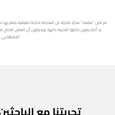
لم تكن “مبتعث” مجرّد فكرة، بل استجابة لحاجة حقيقية شعر بها طلا
يد أكاديميين خاضوا التجربة ذاتها، ويدركون أن العمل البحثي ل
الاصطناعي أو
تجربتنا مع الباحثين 