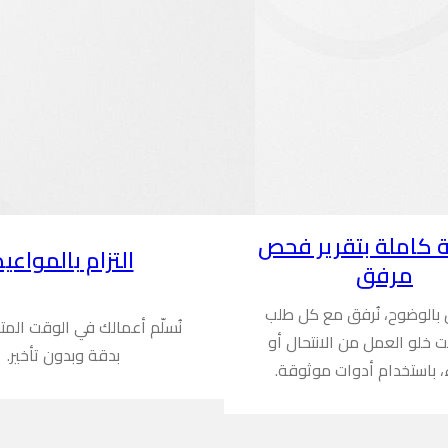
 كاملة بتقرير فحص
التزام بالمواعيد
مرفق
ن بالوضوح، نُرفق مع كل طلب
نُسلّم أعمالك في الوقت المت
ُثبت خلو العمل من الانتحال أو
بدقة وبدون تأخير.
، باستخدام أدوات موثوقة.