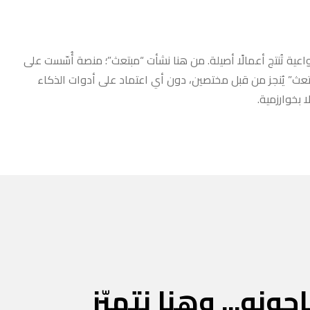
عية تُنتج أعمالًا أصيلة. من هنا نشأت “مبتعث”؛ منصة أُسّست على
مبتعث” يُنجز من قبل مختصين، دون أي اعتماد على أدوات الذكاء
 بخوارزمية.
جونه... وهنا نتميّز