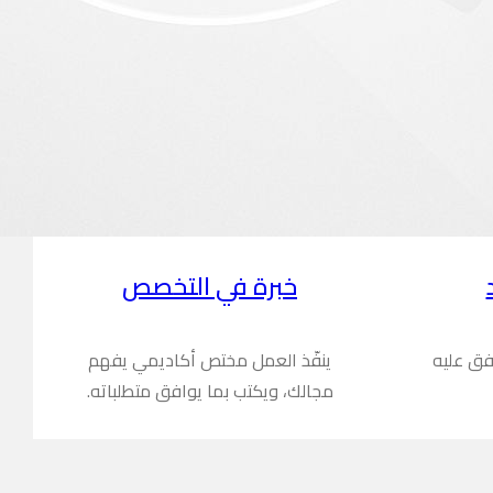
خبرة في التخصص
فق عليه
ينفّذ العمل مختص أكاديمي يفهم
مجالك، ويكتب بما يوافق متطلباته.