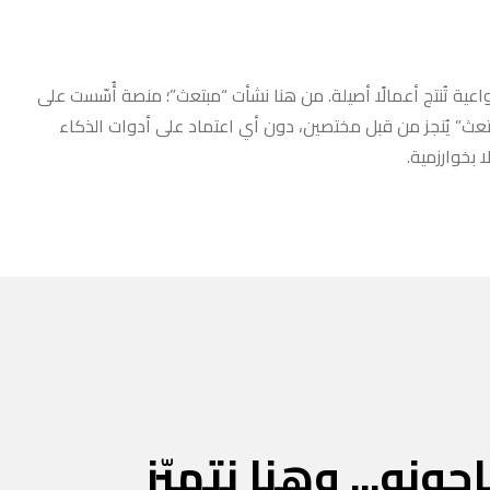
عية تُنتج أعمالًا أصيلة. من هنا نشأت “مبتعث”؛ منصة أُسّست على
مبتعث” يُنجز من قبل مختصين، دون أي اعتماد على أدوات الذكاء
 بخوارزمية.
جونه... وهنا نتميّز