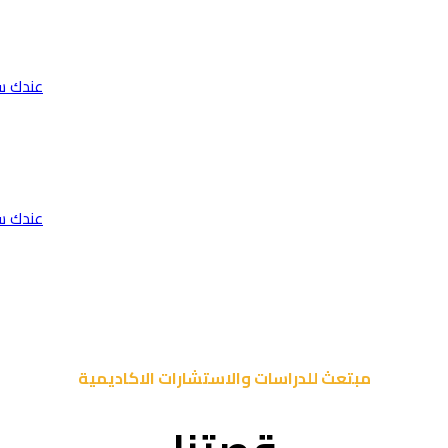
عندك س
عندك س
مبتعث للدراسات والاستشارات الاكاديمية