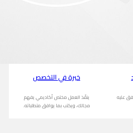
خبرة في التخصص
فق عليه
ينفّذ العمل مختص أكاديمي يفهم
مجالك، ويكتب بما يوافق متطلباته.