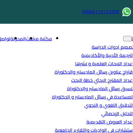
00966115103356
مكتبة مبتعث
المدونة
تواصل
صميم ادوات الدراسة
لترجمة الأدبية والأكاديمية
عداد الابحاث العلمية و نشرها
قتراح عناوين رسائل الماجستير والدكتوراة
عداد المقترح البحثي خطة البحث
نسيق رسائل الماجستير والدكتوراة
لمساعدة في رسائل الماجستير و الدكتوراة
لتدقيق اللغوي و النحوي
لتحليل الإحصائي
عداد العروض التقديمية
ستشارات في الواجبات والتقارير الجامعية