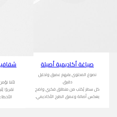
شفافية
صياغة أكاديمية أصيلة
نصوغ المحتوى بفهم عميق وتحليل
دقيق.
لأننا نؤم
كل سطر يُكتب من منطلق فكري واضح
تقريرًا ي
يعكس أصالة وعمق الطرح الأكاديمي.
الأخطاء