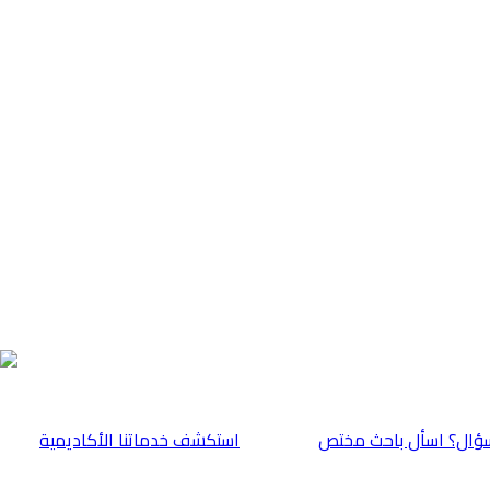
ؤال؟ اسأل باحث مختص
⁠استكشف خدماتنا الأكاديمية