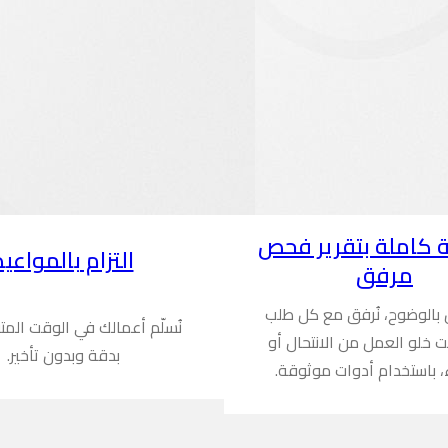
 كاملة بتقرير فحص
التزام بالمواعيد
مرفق
ن بالوضوح، نُرفق مع كل طلب
نُسلّم أعمالك في الوقت المت
ُثبت خلو العمل من الانتحال أو
بدقة وبدون تأخير.
، باستخدام أدوات موثوقة.