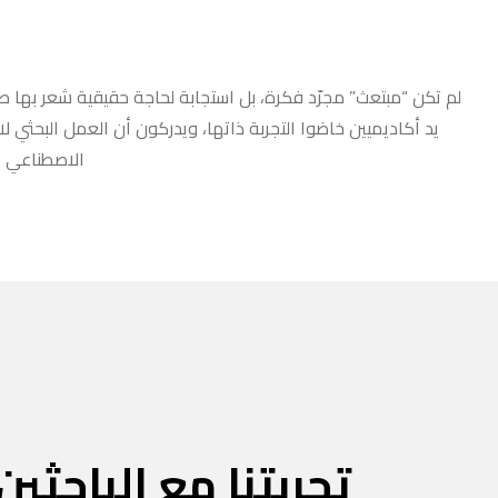
لم تكن “مبتعث” مجرّد فكرة، بل استجابة لحاجة حقيقية شعر بها طلا
يد أكاديميين خاضوا التجربة ذاتها، ويدركون أن العمل البحثي ل
الاصطناعي أو
تجربتنا مع الباحثين 