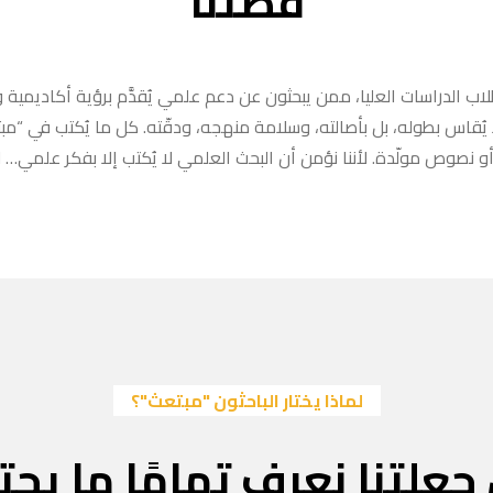
قصتنا
ب الدراسات العليا، ممن يبحثون عن دعم علمي يُقدَّم برؤية أكاديمية وا
ا يُقاس بطوله، بل بأصالته، وسلامة منهجه، ودقّته. كل ما يُكتب في “
 نصوص مولّدة. لأننا نؤمن أن البحث العلمي لا يُكتب إلا بفكر علمي… لا
لماذا يختار الباحثون "مبتعث"؟
جعلتنا نعرف تمامًا ما يحتا