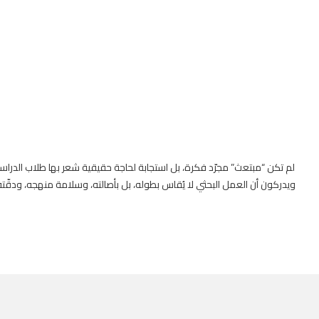
لم تكن “مبتعث” مجرّد فكرة، بل استجابة لحاجة حقيقية شعر بها طلاب الدراسات 
ويدركون أن العمل البحثي لا يُقاس بطوله، بل بأصالته، وسلامة منهجه، ودقّته