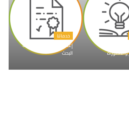
خدماتنا
اوين رسائل
إعداد المقترح البحثي خطة
 والدكتوراة
البحث