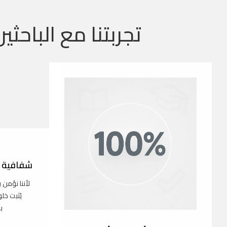
تجربتنا مع الباحثين
شفافية ك
لأننا نؤمن 
يُثبت خل
ب