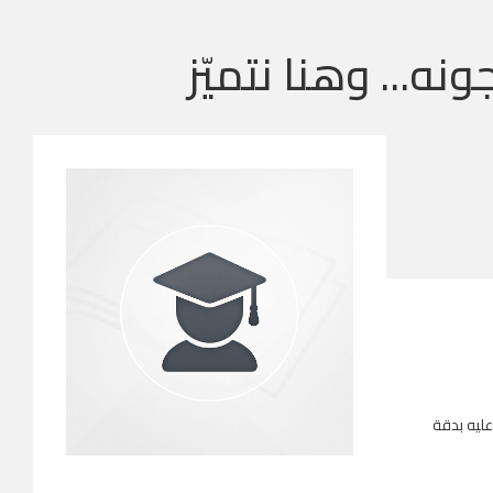
ونه... وهنا نتميّز
عليه بدقة