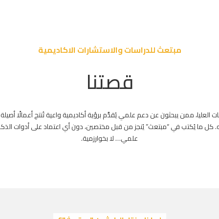
مبتعث للدراسات والاستشارات الاكاديمية
قصتنا
العليا، ممن يبحثون عن دعم علمي يُقدَّم برؤية أكاديمية واعية تُنتج أعمالًا أصيلة
. كل ما يُكتب في “مبتعث” يُنجز من قبل مختصين، دون أي اعتماد على أدوات الذكاء
علمي… لا بخوارزمية.