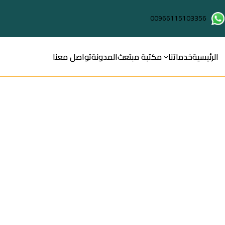
00966115103356
الرئيسية
خدماتنا
مكتبة مبتعث
المدونة
تواصل معنا