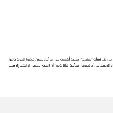
. من هنا نشأت “مبتعث”؛ منصة أُسّست على يد أكاديميين خاضوا التجربة ذاتها،
 الاصطناعي أو نصوص مولّدة. لأننا نؤمن أن البحث العلمي لا يُكتب إلا بفكر