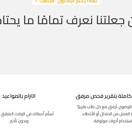
لماذا يختار الباحثون "مبتعث"؟
 جعلتنا نعرف تمامًا ما يحتاج
املة بتقرير فحص مرفق
التزام بالمواعيد
بالوضوح، نُرفق مع كل طلب تقريرًا
و العمل من الانتحال أو الأخطاء،
نُسلّم أعمالك في الوقت المتفق 
استخدام أدوات موثوقة.
وبدون تأخير.