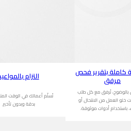
 كاملة بتقرير فحص
التزام بالمواعيد
مرفق
ن بالوضوح، نُرفق مع كل طلب
نُسلّم أعمالك في الوقت المت
ُثبت خلو العمل من الانتحال أو
بدقة وبدون تأخير.
، باستخدام أدوات موثوقة.