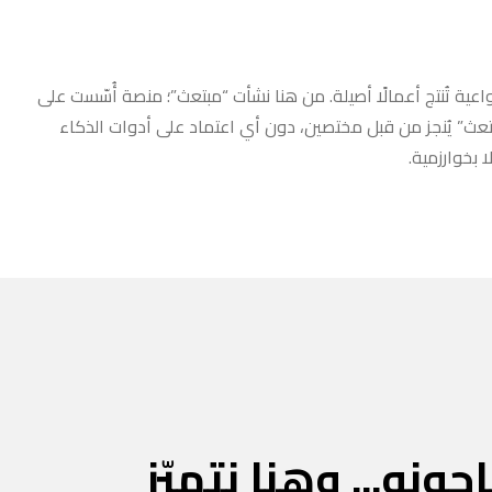
عية تُنتج أعمالًا أصيلة. من هنا نشأت “مبتعث”؛ منصة أُسّست على
مبتعث” يُنجز من قبل مختصين، دون أي اعتماد على أدوات الذكاء
 بخوارزمية.
جونه... وهنا نتميّز