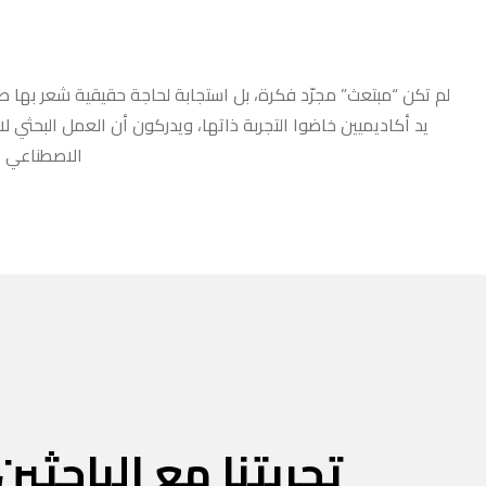
لم تكن “مبتعث” مجرّد فكرة، بل استجابة لحاجة حقيقية شعر بها طلا
يد أكاديميين خاضوا التجربة ذاتها، ويدركون أن العمل البحثي ل
الاصطناعي أو
تجربتنا مع الباحثين 