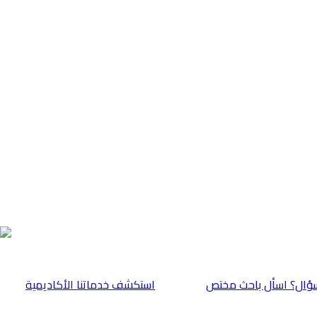
ؤال؟ اسأل باحث مختص
⁠استكشف خدماتنا الأكاديمية