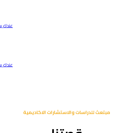
عندك س
عندك س
مبتعث للدراسات والاستشارات الاكاديمية