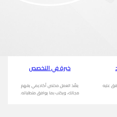
خبرة في التخصص
فق عليه
ينفّذ العمل مختص أكاديمي يفهم
مجالك، ويكتب بما يوافق متطلباته.