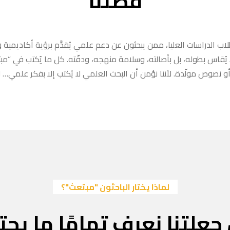
قصتنا
ب الدراسات العليا، ممن يبحثون عن دعم علمي يُقدَّم برؤية أكاديمية وا
ا يُقاس بطوله، بل بأصالته، وسلامة منهجه، ودقّته. كل ما يُكتب في “
 نصوص مولّدة. لأننا نؤمن أن البحث العلمي لا يُكتب إلا بفكر علمي… لا
لماذا يختار الباحثون "مبتعث"؟
جعلتنا نعرف تمامًا ما يحتا