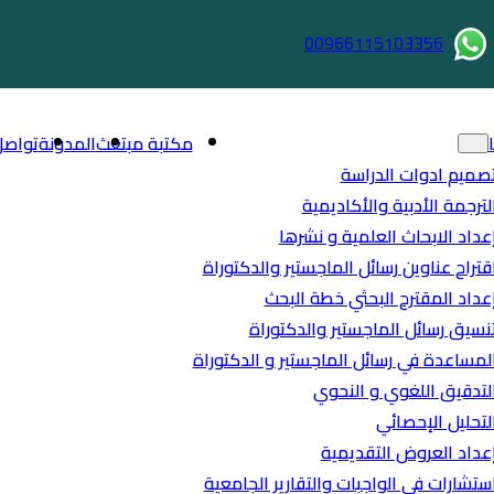
00966115103356
مكتبة مبتعث
المدونة
تواصل
صميم ادوات الدراسة
لترجمة الأدبية والأكاديمية
عداد الابحاث العلمية و نشرها
قتراح عناوين رسائل الماجستير والدكتوراة
عداد المقترح البحثي خطة البحث
نسيق رسائل الماجستير والدكتوراة
لمساعدة في رسائل الماجستير و الدكتوراة
لتدقيق اللغوي و النحوي
لتحليل الإحصائي
عداد العروض التقديمية
ستشارات في الواجبات والتقارير الجامعية