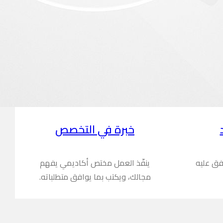
خبرة في التخصص
فق عليه
ينفّذ العمل مختص أكاديمي يفهم
مجالك، ويكتب بما يوافق متطلباته.