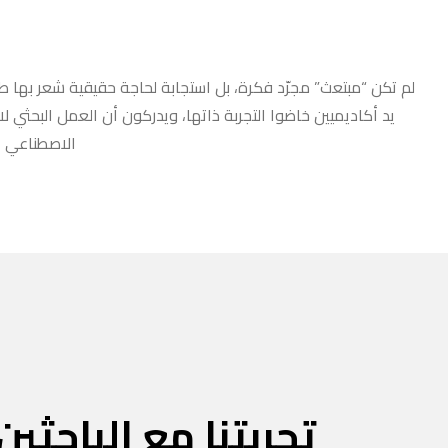
لم تكن “مبتعث” مجرّد فكرة، بل استجابة لحاجة حقيقية شعر بها طلا
يد أكاديميين خاضوا التجربة ذاتها، ويدركون أن العمل البحثي ل
الاصطناعي أو
تجربتنا مع الباحثين 