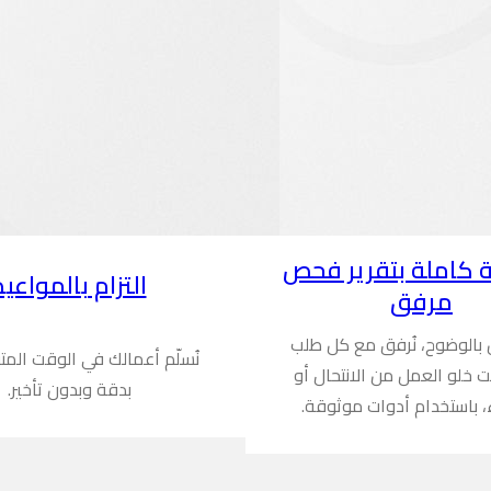
 كاملة بتقرير فحص
التزام بالمواعيد
مرفق
ن بالوضوح، نُرفق مع كل طلب
نُسلّم أعمالك في الوقت المت
ُثبت خلو العمل من الانتحال أو
بدقة وبدون تأخير.
، باستخدام أدوات موثوقة.