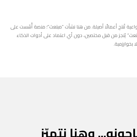
عية تُنتج أعمالًا أصيلة. من هنا نشأت “مبتعث”؛ منصة أُسّست على
مبتعث” يُنجز من قبل مختصين، دون أي اعتماد على أدوات الذكاء
 بخوارزمية.
جونه... وهنا نتميّز