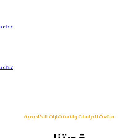
عندك س
عندك س
مبتعث للدراسات والاستشارات الاكاديمية