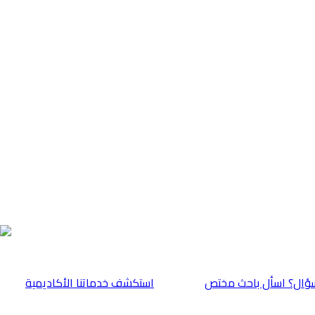
ؤال؟ اسأل باحث مختص
⁠استكشف خدماتنا الأكاديمية