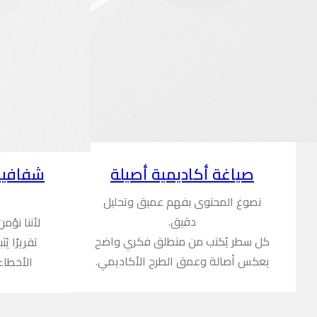
شفافية
صياغة أكاديمية أصيلة
نصوغ المحتوى بفهم عميق وتحليل
دقيق.
لأننا نؤم
كل سطر يُكتب من منطلق فكري واضح
تقريرًا ي
يعكس أصالة وعمق الطرح الأكاديمي.
الأخطاء