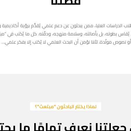
قصتنا
ب الدراسات العليا، ممن يبحثون عن دعم علمي يُقدَّم برؤية أكاديمية وا
ا يُقاس بطوله، بل بأصالته، وسلامة منهجه، ودقّته. كل ما يُكتب في “
 نصوص مولّدة. لأننا نؤمن أن البحث العلمي لا يُكتب إلا بفكر علمي… لا
لماذا يختار الباحثون "مبتعث"؟
جعلتنا نعرف تمامًا ما يحتا