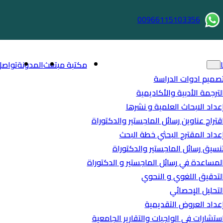
00966115103356
مكتبة مبتعث
المدونة
تواصل
صميم ادوات الدراسة
لترجمة الأدبية والأكاديمية
عداد الابحاث العلمية و نشرها
قتراح عناوين رسائل الماجستير والدكتوراة
عداد المقترح البحثي خطة البحث
نسيق رسائل الماجستير والدكتوراة
لمساعدة في رسائل الماجستير و الدكتوراة
لتدقيق اللغوي و النحوي
لتحليل الإحصائي
عداد العروض التقديمية
ستشارات في الواجبات والتقارير الجامعية