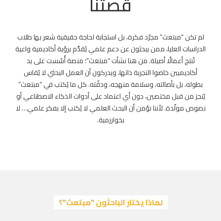
قصتنا
لم تكن “مبتعث” مجرّد فكرة، بل استجابة لحاجة حقيقية شعر بها طلاب
الدراسات العليا، ممن يبحثون عن دعم علمي يُقدَّم برؤية أكاديمية واعية
تُنتج أعمالًا أصيلة. من هنا نشأت “مبتعث”؛ منصة أُسّست على يد
أكاديميين خاضوا التجربة ذاتها، ويدركون أن العمل البحثي لا يُقاس
بطوله، بل بأصالته، وسلامة منهجه، ودقّته. كل ما يُكتب في “مبتعث”
يُنجز من قبل مختصين، دون أي اعتماد على أدوات الذكاء الاصطناعي أو
نصوص مولّدة. لأننا نؤمن أن البحث العلمي لا يُكتب إلا بفكر علمي… لا
بخوارزمية.
لماذا يختار الباحثون "مبتعث"؟