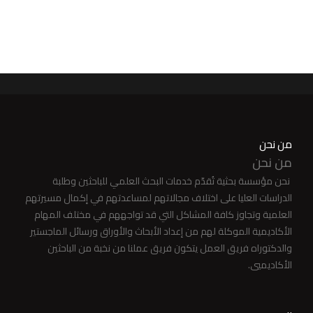
من نحن
من نحن
نحن مؤسسة بحثية تُقدّم خدمات البحث العلمي للباحثين وطلبة
الدراسات العليا على اختلاف مجالاتهم لمساعدتهم في إكمال مسيرتهم
العلمية وتجاوز كافة المشاكل التي قد تواجههم في مختلف المهام
الأكاديمية الموكلة لهم من إعداد الأبحاث والأوراق ورسائل الماجستير
والدكتوراه فريق العمل يتكون فريق عملنا من نخبة من الباحثين
الأكاديميي.