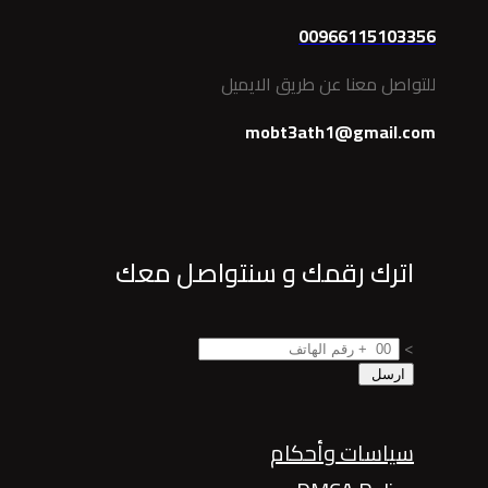
00966115103356
للتواصل معنا عن طريق الايميل
mobt3ath1@gmail.com
اترك رقمك و سنتواصل معك
>
سياسات وأحكام