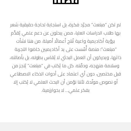
قصتنا
لم تكن “مبتعث” مجرّد فكرة، بل استجابة لحاجة حقيقية شعر
بها طلاب الدراسات العليا، ممن يبحثون عن دعم علمي يُقدَّم
برؤية أكاديمية واعية تُنتج أعمالًا أصيلة. من هنا نشأت
“مبتعث”؛ منصة أُسّست على يد أكاديميين خاضوا التجربة
ذاتها، ويدركون أن العمل البحثي لا يُقاس بطوله، بل بأصالته،
وسلامة منهجه، ودقّته. كل ما يُكتب في “مبتعث” يُنجز من
قبل مختصين، دون أي اعتماد على أدوات الذكاء الاصطناعي
أو نصوص مولّدة. لأننا نؤمن أن البحث العلمي لا يُكتب إلا
بفكر علمي… لا بخوارزمية.