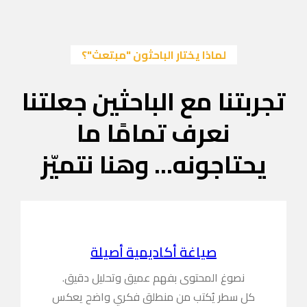
لماذا يختار الباحثون "مبتعث"؟
تجربتنا مع الباحثين جعلتنا
نعرف تمامًا ما
يحتاجونه... وهنا نتميّز
صياغة أكاديمية أصيلة
نصوغ المحتوى بفهم عميق وتحليل دقيق.
كل سطر يُكتب من منطلق فكري واضح يعكس