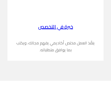
خبرة في التخصص
ينفّذ العمل مختص أكاديمي يفهم مجالك، ويكتب
بما يوافق متطلباته.