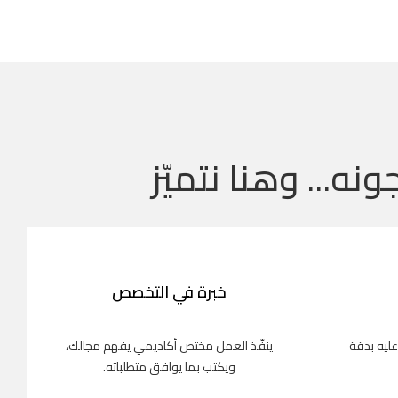
ونه... وهنا نتميّز
خبرة في التخصص
عليه بدقة
ينفّذ العمل مختص أكاديمي يفهم مجالك،
ويكتب بما يوافق متطلباته.