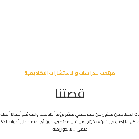
مبتعث للدراسات والاستشارات الاكاديمية
قصتنا
العليا، ممن يبحثون عن دعم علمي يُقدَّم برؤية أكاديمية واعية تُنتج أعمالًا أصيلة
. كل ما يُكتب في “مبتعث” يُنجز من قبل مختصين، دون أي اعتماد على أدوات الذكاء
علمي… لا بخوارزمية.