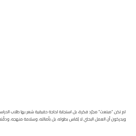
لم تكن “مبتعث” مجرّد فكرة، بل استجابة لحاجة حقيقية شعر بها طلاب الدراسات 
ويدركون أن العمل البحثي لا يُقاس بطوله، بل بأصالته، وسلامة منهجه، ودقّته