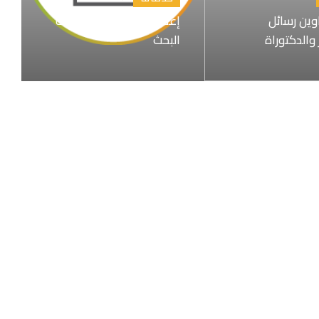
اوين رسائل
إعداد المقترح البحثي خطة
 والدكتوراة
البحث