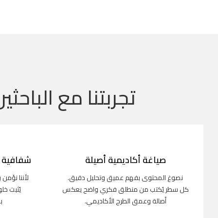
تجربتنا مع الباحثين
صياغة أكاديمية أصيلة
شفافية ك
نصوغ المحتوى بفهم عميق وتحليل دقيق.
لأننا نؤمن 
كل سطر يُكتب من منطلق فكري واضح يعكس
يُثبت خل
أصالة وعمق الطرح الأكاديمي.
ب