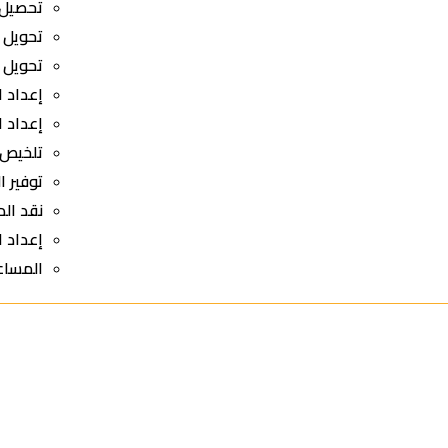
تحصيل 
تحويل ا
تحويل 
إعداد ا
إعداد ا
تلخيص 
توفير ا
نقد الد
إعداد ا
المساع