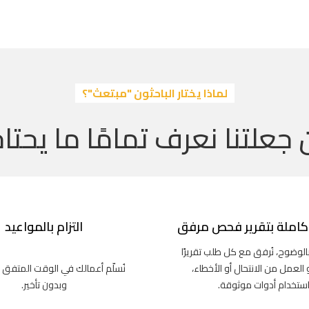
لماذا يختار الباحثون "مبتعث"؟
 جعلتنا نعرف تمامًا ما يحتاج
املة بتقرير فحص مرفق
التزام بالمواعيد
بالوضوح، نُرفق مع كل طلب تقريرًا
و العمل من الانتحال أو الأخطاء،
نُسلّم أعمالك في الوقت المتفق 
استخدام أدوات موثوقة.
وبدون تأخير.