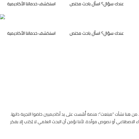
عندك سؤال؟ اسأل باحث مختص
⁠استكشف خدماتنا الأكاديمية
عندك سؤال؟ اسأل باحث مختص
⁠استكشف خدماتنا الأكاديمية
. من هنا نشأت “مبتعث”؛ منصة أُسّست على يد أكاديميين خاضوا التجربة ذاتها،
 الاصطناعي أو نصوص مولّدة. لأننا نؤمن أن البحث العلمي لا يُكتب إلا بفكر