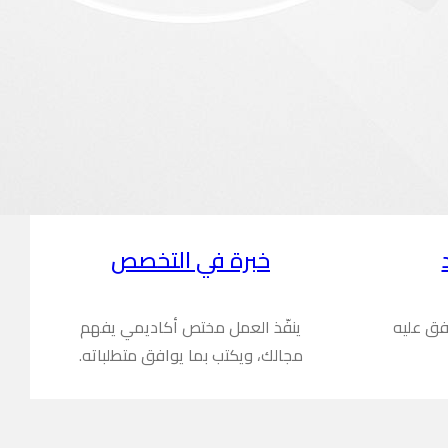
خبرة في التخصص
فق عليه
ينفّذ العمل مختص أكاديمي يفهم
مجالك، ويكتب بما يوافق متطلباته.