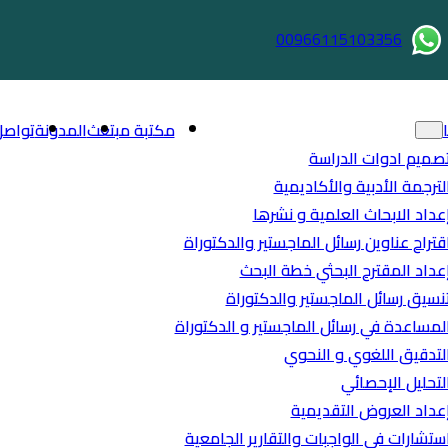
00966115103356
مكتبة مبتعث
المدونة
تواصل
صميم ادوات الدراسة
لترجمة الأدبية والأكاديمية
عداد الابحاث العلمية و نشرها
قتراح عناوين رسائل الماجستير والدكتوراة
عداد المقترح البحثي خطة البحث
نسيق رسائل الماجستير والدكتوراة
لمساعدة في رسائل الماجستير و الدكتوراة
لتدقيق اللغوي و النحوي
لتحليل الإحصائي
عداد العروض التقديمية
ستشارات في الواجبات والتقارير الجامعية