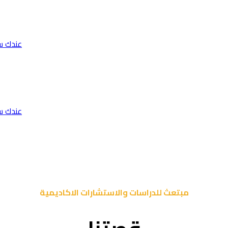
عندك س
عندك س
مبتعث للدراسات والاستشارات الاكاديمية