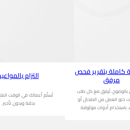
 كاملة بتقرير فحص
التزام بالمواعيد
مرفق
ن بالوضوح، نُرفق مع كل طلب
نُسلّم أعمالك في الوقت المت
ُثبت خلو العمل من الانتحال أو
بدقة وبدون تأخير.
، باستخدام أدوات موثوقة.