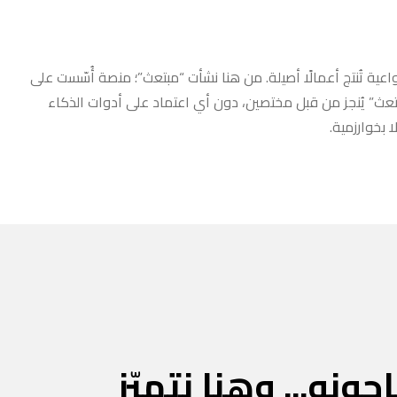
عية تُنتج أعمالًا أصيلة. من هنا نشأت “مبتعث”؛ منصة أُسّست على
مبتعث” يُنجز من قبل مختصين، دون أي اعتماد على أدوات الذكاء
 بخوارزمية.
جونه... وهنا نتميّز