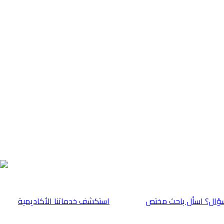
ؤال؟ اسأل باحث مختص
⁠استكشف خدماتنا الأكاديمية