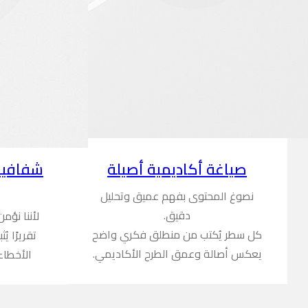
شفافية
صياغة أكاديمية أصيلة
نصوغ المحتوى بفهم عميق وتحليل
دقيق.
لأننا نؤم
كل سطر يُكتب من منطلق فكري واضح
تقريرًا ي
يعكس أصالة وعمق الطرح الأكاديمي.
الأخطاء