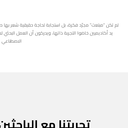
لم تكن “مبتعث” مجرّد فكرة، بل استجابة لحاجة حقيقية شعر بها طلا
يد أكاديميين خاضوا التجربة ذاتها، ويدركون أن العمل البحثي ل
الاصطناعي أو
تجربتنا مع الباحثين 