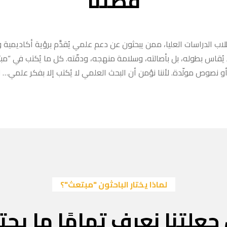
قصتنا
ب الدراسات العليا، ممن يبحثون عن دعم علمي يُقدَّم برؤية أكاديمية وا
ا يُقاس بطوله، بل بأصالته، وسلامة منهجه، ودقّته. كل ما يُكتب في “
 نصوص مولّدة. لأننا نؤمن أن البحث العلمي لا يُكتب إلا بفكر علمي… لا
لماذا يختار الباحثون "مبتعث"؟
جعلتنا نعرف تمامًا ما يحتا