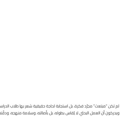
لم تكن “مبتعث” مجرّد فكرة، بل استجابة لحاجة حقيقية شعر بها طلاب الدراسات 
ويدركون أن العمل البحثي لا يُقاس بطوله، بل بأصالته، وسلامة منهجه، ودقّته