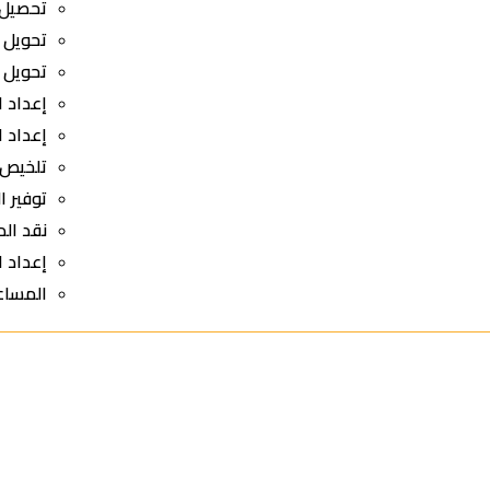
تحصيل 
تحويل ا
تحويل 
إعداد ا
إعداد ا
تلخيص 
توفير ا
نقد الد
إعداد ا
المساع