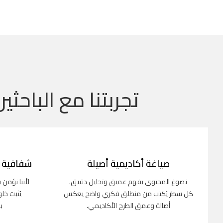
تجربتنا مع الباحثين
صياغة أكاديمية أصيلة
شفافية ك
نصوغ المحتوى بفهم عميق وتحليل دقيق.
لأننا نؤمن 
كل سطر يُكتب من منطلق فكري واضح يعكس
يُثبت خل
أصالة وعمق الطرح الأكاديمي.
ب