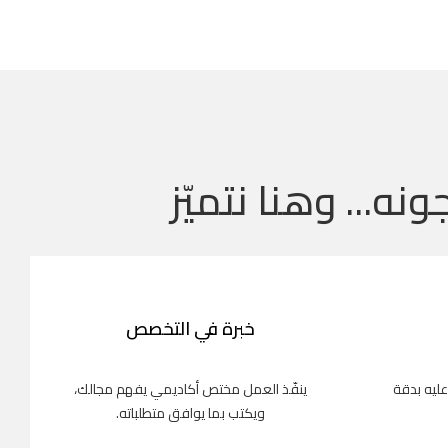
ونه... وهنا نتميّز
خبرة في التخصص
عليه بدقة
ينفّذ العمل مختص أكاديمي يفهم مجالك،
ويكتب بما يوافق متطلباته.