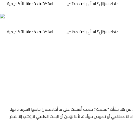
عندك سؤال؟ اسأل باحث مختص
⁠استكشف خدماتنا الأكاديمية
عندك سؤال؟ اسأل باحث مختص
⁠استكشف خدماتنا الأكاديمية
. من هنا نشأت “مبتعث”؛ منصة أُسّست على يد أكاديميين خاضوا التجربة ذاتها،
 الاصطناعي أو نصوص مولّدة. لأننا نؤمن أن البحث العلمي لا يُكتب إلا بفكر