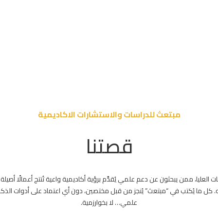
مبتعث للدراسات والاستشارات الاكاديمية
قصتنا
العليا، ممن يبحثون عن دعم علمي يُقدَّم برؤية أكاديمية واعية تُنتج أعمالًا أصيلة
. كل ما يُكتب في “مبتعث” يُنجز من قبل مختصين، دون أي اعتماد على أدوات الذكاء
علمي… لا بخوارزمية.