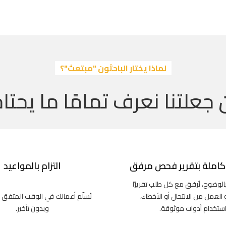
لماذا يختار الباحثون "مبتعث"؟
 جعلتنا نعرف تمامًا ما يحتاج
املة بتقرير فحص مرفق
التزام بالمواعيد
بالوضوح، نُرفق مع كل طلب تقريرًا
و العمل من الانتحال أو الأخطاء،
نُسلّم أعمالك في الوقت المتفق 
استخدام أدوات موثوقة.
وبدون تأخير.