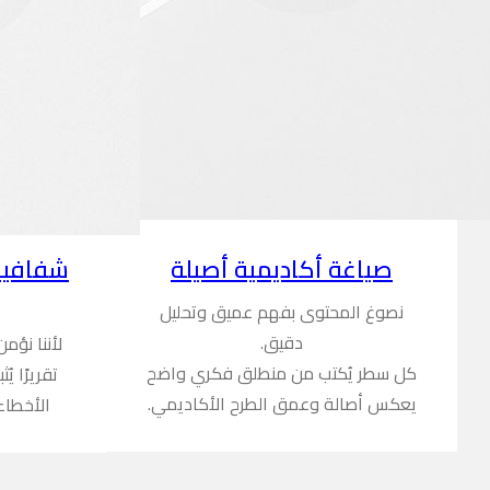
شفافية
صياغة أكاديمية أصيلة
نصوغ المحتوى بفهم عميق وتحليل
دقيق.
لأننا نؤم
كل سطر يُكتب من منطلق فكري واضح
تقريرًا ي
يعكس أصالة وعمق الطرح الأكاديمي.
الأخطاء