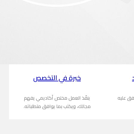
خبرة في التخصص
فق عليه
ينفّذ العمل مختص أكاديمي يفهم
مجالك، ويكتب بما يوافق متطلباته.