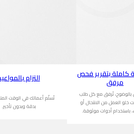
 كاملة بتقرير فحص
التزام بالمواعيد
مرفق
ن بالوضوح، نُرفق مع كل طلب
نُسلّم أعمالك في الوقت المت
ُثبت خلو العمل من الانتحال أو
بدقة وبدون تأخير.
، باستخدام أدوات موثوقة.