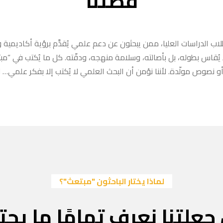
قصتنا
ب الدراسات العليا، ممن يبحثون عن دعم علمي يُقدَّم برؤية أكاديمية وا
ا يُقاس بطوله، بل بأصالته، وسلامة منهجه، ودقّته. كل ما يُكتب في “
 نصوص مولّدة. لأننا نؤمن أن البحث العلمي لا يُكتب إلا بفكر علمي… لا
لماذا يختار الباحثون "مبتعث"؟
جعلتنا نعرف تمامًا ما يحتا