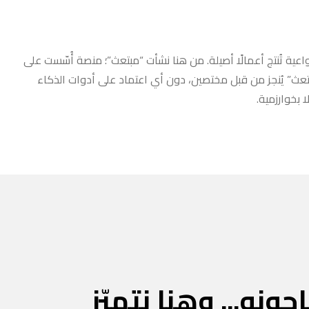
عية تُنتج أعمالًا أصيلة. من هنا نشأت “مبتعث”؛ منصة أُسّست على
مبتعث” يُنجز من قبل مختصين، دون أي اعتماد على أدوات الذكاء
 بخوارزمية.
جونه... وهنا نتميّز