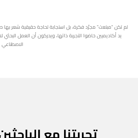
لم تكن “مبتعث” مجرّد فكرة، بل استجابة لحاجة حقيقية شعر بها طلا
يد أكاديميين خاضوا التجربة ذاتها، ويدركون أن العمل البحثي ل
الاصطناعي أو
تجربتنا مع الباحثين 