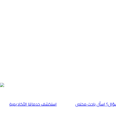
ؤال؟ اسأل باحث مختص
⁠استكشف خدماتنا الأكاديمية