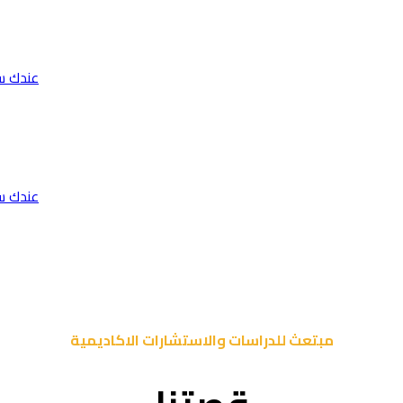
عندك س
عندك س
مبتعث للدراسات والاستشارات الاكاديمية