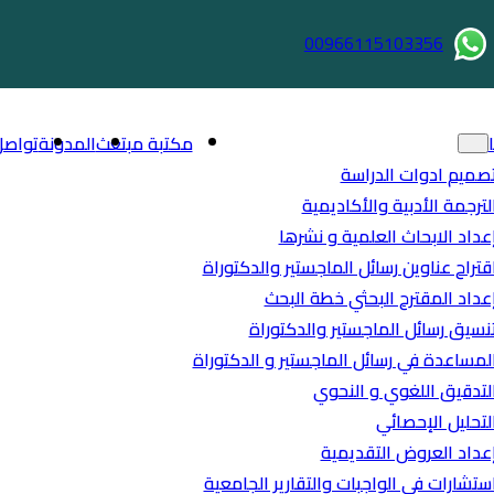
00966115103356
مكتبة مبتعث
المدونة
تواصل
صميم ادوات الدراسة
لترجمة الأدبية والأكاديمية
عداد الابحاث العلمية و نشرها
قتراح عناوين رسائل الماجستير والدكتوراة
عداد المقترح البحثي خطة البحث
نسيق رسائل الماجستير والدكتوراة
لمساعدة في رسائل الماجستير و الدكتوراة
لتدقيق اللغوي و النحوي
لتحليل الإحصائي
عداد العروض التقديمية
ستشارات في الواجبات والتقارير الجامعية