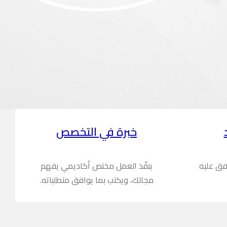
خبرة في التخصص
فق عليه
ينفّذ العمل مختص أكاديمي يفهم
مجالك، ويكتب بما يوافق متطلباته.