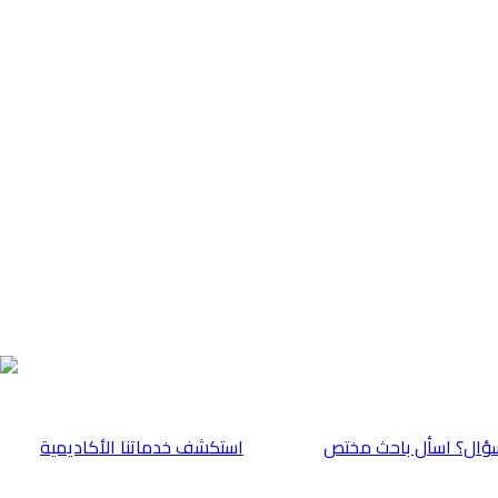
ؤال؟ اسأل باحث مختص
⁠استكشف خدماتنا الأكاديمية