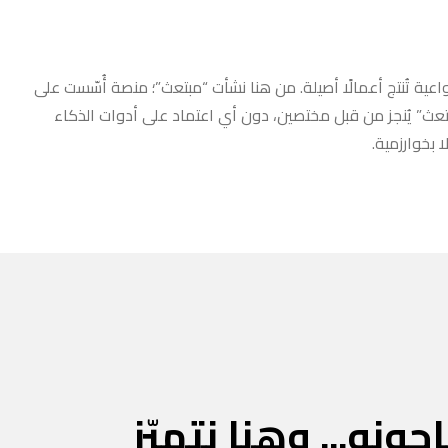
عية تُنتج أعمالًا أصيلة. من هنا نشأت “مبتعث”؛ منصة أُسّست على
مبتعث” يُنجز من قبل مختصين، دون أي اعتماد على أدوات الذكاء
 بخوارزمية.
جونه... وهنا نتميّز