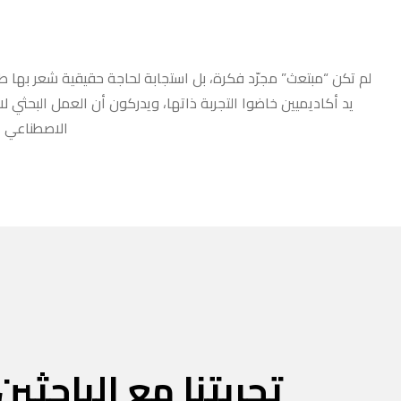
لم تكن “مبتعث” مجرّد فكرة، بل استجابة لحاجة حقيقية شعر بها طلا
يد أكاديميين خاضوا التجربة ذاتها، ويدركون أن العمل البحثي ل
الاصطناعي أو
تجربتنا مع الباحثين 