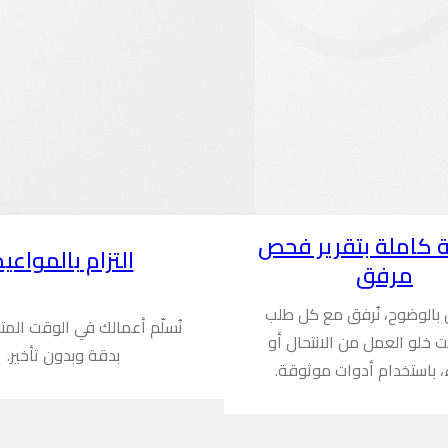
 كاملة بتقرير فحص
التزام بالمواعيد
مرفق
ن بالوضوح، نُرفق مع كل طلب
نُسلّم أعمالك في الوقت المت
ُثبت خلو العمل من الانتحال أو
بدقة وبدون تأخير.
، باستخدام أدوات موثوقة.