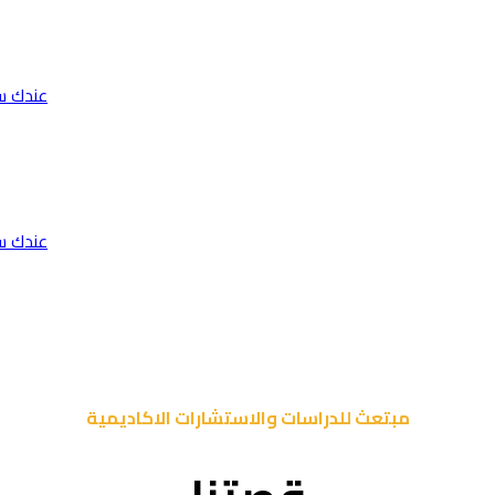
عندك س
عندك س
مبتعث للدراسات والاستشارات الاكاديمية