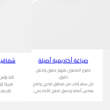
شفافية
صياغة أكاديمية أصيلة
نصوغ المحتوى بفهم عميق وتحليل
دقيق.
لأننا نؤم
كل سطر يُكتب من منطلق فكري واضح
تقريرًا ي
يعكس أصالة وعمق الطرح الأكاديمي.
الأخطاء