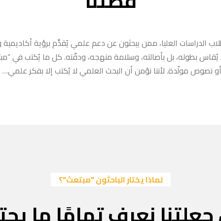
قصتنا
ب الدراسات العليا، ممن يبحثون عن دعم علمي يُقدَّم برؤية أكاديمية وا
ا يُقاس بطوله، بل بأصالته، وسلامة منهجه، ودقّته. كل ما يُكتب في “
 نصوص مولّدة. لأننا نؤمن أن البحث العلمي لا يُكتب إلا بفكر علمي… لا
لماذا يختار الباحثون "مبتعث"؟
جعلتنا نعرف تمامًا ما يحتا