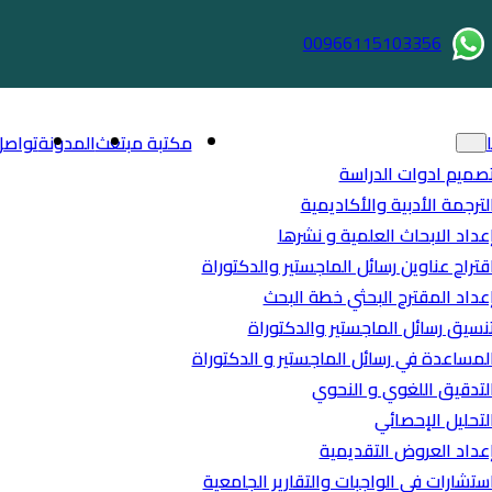
00966115103356
مكتبة مبتعث
المدونة
تواصل
صميم ادوات الدراسة
لترجمة الأدبية والأكاديمية
عداد الابحاث العلمية و نشرها
قتراح عناوين رسائل الماجستير والدكتوراة
عداد المقترح البحثي خطة البحث
نسيق رسائل الماجستير والدكتوراة
لمساعدة في رسائل الماجستير و الدكتوراة
لتدقيق اللغوي و النحوي
لتحليل الإحصائي
عداد العروض التقديمية
ستشارات في الواجبات والتقارير الجامعية