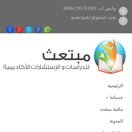
واتس اب
00962795763302
mobt3ath1@gmail.com
الرئيسية
خدماتنا
مكتبة مبتعث
المدونة