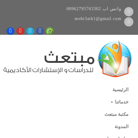
واتس اب
00962795763302
mobt3ath1@gmail.com
الرئيسية
خدماتنا
مكتبة مبتعث
المدونة