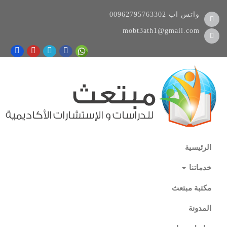
واتس اب
00962795763302
mobt3ath1@gmail.com
الرئيسية
خدماتنا
مكتبة مبتعث
المدونة