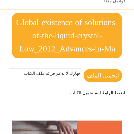
تواصل معنا
Global-existence-of-solutions-
of-the-liquid-crystal-
flow_2012_Advances-in-Ma
جهازك لا يدعم قرائة ملف الكتاب
لتحميل الملف
اضغط الرابط ليتم تحميل الكتاب