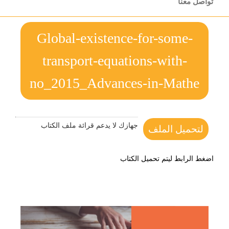
تواصل معنا
Global-existence-for-some-
transport-equations-with-
no_2015_Advances-in-Mathe
جهازك لا يدعم قرائة ملف الكتاب
لتحميل الملف
اضغط الرابط ليتم تحميل الكتاب