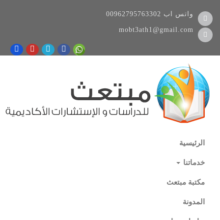
واتس اب
00962795763302
mobt3ath1@gmail.com
الرئيسية
خدماتنا
مكتبة مبتعث
المدونة