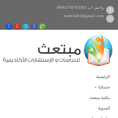
واتس اب
00962795763302
mobt3ath1@gmail.com
الرئيسية
خدماتنا
مكتبة مبتعث
المدونة